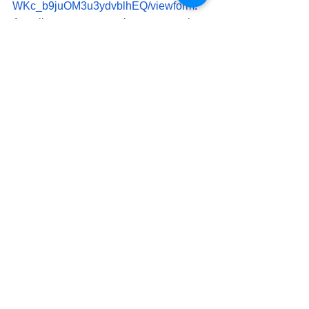
WKc_b9juOM3u3ydvblhEQ/viewform
. 
Aquellos que no alcancen registro 
podrán seguir el evento a través de las 
redes sociales y canales 
institucionales. 
La maestra Karina Cárdenas 
Rodríguez, coordinadora de la Unidad 
de Transparencia y Acceso a la 
Información Pública de la UABC, indicó 
que este evento se realizará en el 
marco de la conmemoración del Día 
Internacional de Protección de Datos 
Personales, a celebrarse el día 28 de 
enero. 
Comunidad