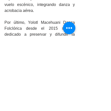
vuelo escénico, integrando danza y 
acrobacia aérea.
Por último, Yolotl Macehuani Danza 
Folclórica desde el 2015 se ha 
dedicado a preservar y difundir la 
riqueza cultural de México a través de 
la danza tradicional y montajes 
escénicos llenos de pasión, técnica y 
creatividad. Con programas como 
"Corazón danzante" y "Puro valle", han 
llevado su arte a festivales nacionales e 
internacionales.
Cultura UABC invita a disfrutar de este 
evento organizado por la Coordinación 
General de Extensión de la Cultura y 
Divulgación de la Ciencia, seguido de 