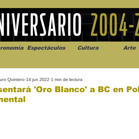
ronomía
Espectáculos
Cultura
Arte
uro Quintero
14 jun 2022
1 min de lectura
entará 'Oro Blanco' a BC en Po
ental
os” abre la
Celebran el mes del amor
"Me llamo C
a de alto impacto
en la Casa de la Cultura
realista y 
California
Progreso con micrófono
puesta en e
abierto