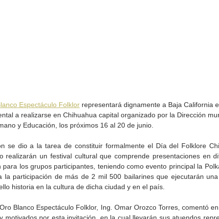
lanco Espectáculo Folklor
 representará dignamente a Baja California e
tal a realizarse en Chihuahua capital organizado por la Dirección mun
mano y Educación, los próximos 16 al 20 de junio.
ón se dio a la tarea de constituir formalmente el Día del Folklore Ch
de la
CETYS prepara la edición
Presenta Heras 'Una de
o realizarán un festival cultural que comprende presentaciones en dif
fía
2026 de la Feria de Arte
tantas'
 para los grupos participantes, teniendo como evento principal la Pol
Internacional 'Sinergia'
 la participación de más de 2 mil 500 bailarines que ejecutarán una
llo historia en la cultura de dicha ciudad y en el país.
 Oro Blanco Espectáculo Folklor, Ing. Omar Orozco Torres, comentó en 
 motivados por esta invitación, en la cual llevarán sus atuendos repre