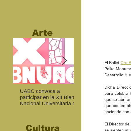
Arte
El Ballet 
Oro B
Polka Monumen
Desarrollo Hu
Dicha Direcci
UABC convoca a
Abierta convocatoria 
para celebrarl
participar en la XII Bienal
XIV Bienal de Fotogra
que se abrirán
Nacional Universitaria de
de Baja California
que contempla
Arte Contemporáneo
haciendo con e
El Director de
Cultura
se sienten muy