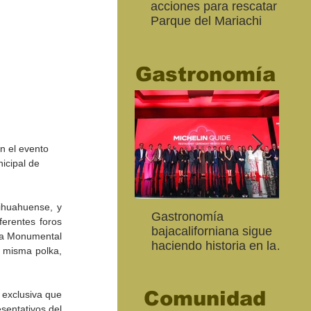
acciones para rescatar el
Ro
Parque del Mariachi
tur
“M
20
Gastronomía
n el evento 
icipal de 
ihuahuense, y 
Inaugura SC la colectiva
"Función Velorio" llegará
Gastronomía
Est
Fo
erentes foros 
Expresión Plástica
al Teatro Universitario
bajacaliforniana sigue
Sec
re
ka Monumental 
Cachanilla 2026
como cierre del Taller de
haciendo historia en la
Mor
ce
 misma polka, 
Formación Actoral
Guía Michelin
art
Ma
Comunidad
exclusiva que 
sentativos del 