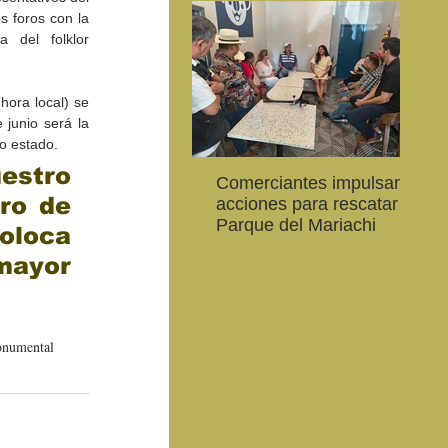
 foros con la 
 del folklor 
ora local) se 
junio será la 
o estado.
stro 
Comerciantes impulsan
Ab
CEART Mexicali, oferta
Convocan a niños, niñas
Con
ro de 
acciones para rescatar el
al
,
Campamento gratuito de
y jóvenes a crear la
car
Parque del Mariachi
20
oloca 
verano
conservación de la
79 
vaquita marina y el Golfo
de 
ayor 
de California
onumental