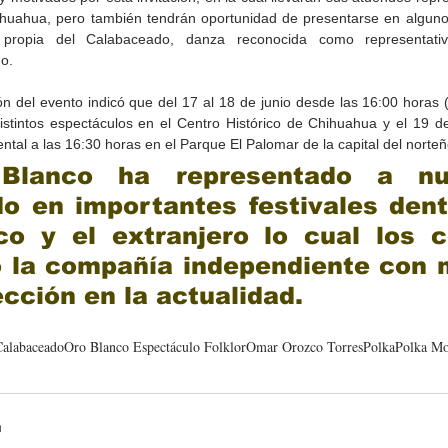
huahua, pero también tendrán oportunidad de presentarse en algunos
 propia del Calabaceado, danza reconocida como representativa
no.
n del evento indicó que del 17 al 18 de junio desde las 16:00 horas (h
istintos espectáculos en el Centro Histórico de Chihuahua y el 19 de 
al a las 16:30 horas en el Parque El Palomar de la capital del norteñ
Blanco ha representado a nue
Gobierno de Baja
Cristina Rivera Garza
o en importantes festivales dent
California reconocerá a
reflexiona sobre memoria
co y el extranjero lo cual los c
26
guardianes del patrimonio
justicia y literatura
cultural
 la compañía independiente con m
cción en la actualidad.
Calabaceado
Oro Blanco Espectáculo Folklor
Omar Orozco Torres
Polka
Polka M