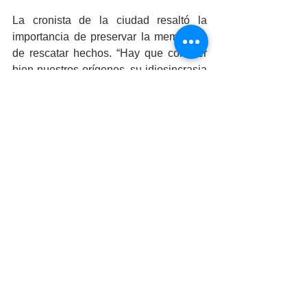
La cronista de la ciudad resaltó la 
importancia de preservar la memoria y 
de rescatar hechos. “Hay que conocer 
bien nuestros orígenes, su idiosincrasia 
y toda la cultura que envuelve a nuestro 
querido Mexicali”, destacó.
Si bien los chinos no fundaron Mexicali, 
su presencia desde 1912 ha influido 
mucho en la historia de la ciudad, razón 
por la cual el próximo sábado 26 de 
febrero se realizará el Festival del Año 
Nuevo Chino en el Centro Histórico de 
Mexicali, con danzas, gastronomía, 
artes y expositores, de las 11:00 a las 
20:00 horas. Será una actividad sin 
costo de entrada, a la cual están 
convocados todos los bajacalifornianos 