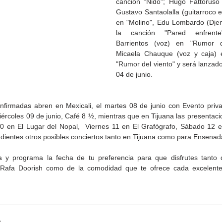
canción "Nido"; Hugo Fattoruso (s
Gustavo Santaolalla (guitarroco el
en "Molino", Edu Lombardo (Djem
la canción "Pared enfrente
Barrientos (voz) en "Rumor d
Micaela Chauque (voz y caja) e
"Rumor del viento" y será lanzado
04 de junio.
nfirmadas abren en Mexicali, el martes 08 de junio con Evento priv
iércoles 09 de junio, Café 8 ½, mientras que en Tijuana las presentaci
0 en El Lugar del Nopal,  Viernes 11 en El Grafógrafo, Sábado 12 e
ientes otros posibles conciertos tanto en Tijuana como para Ensenad
de la
CETYS prepara la edición
Presenta Heras 'Una de
 y programa la fecha de tu preferencia para que disfrutes tanto d
fía
2026 de la Feria de Arte
tantas'
Rafa Doorish como de la comodidad que te ofrece cada excelente 
Internacional 'Sinergia'