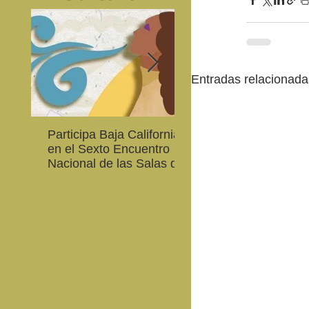
Entradas relacionada
Participa Baja California
Cultura BC invita a
en el Sexto Encuentro
integrarse a la Red
Nacional de las Salas de
Estatal de Música 20
Lectura en Lenguas
Nacionales