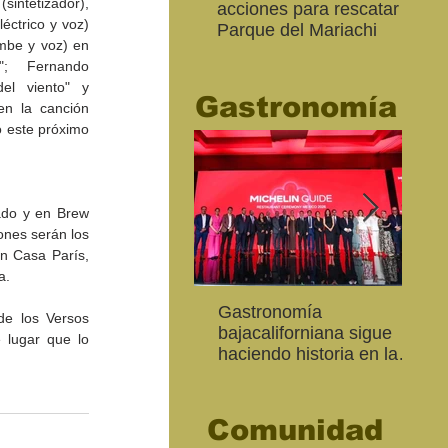
intetizador), 
acciones para rescatar el
Ro
éctrico y voz) 
Parque del Mariachi
tur
be y voz) en 
“M
"; Fernando 
20
el viento" y 
Gastronomía
n la canción 
 este próximo 
ado y en Brew 
ones serán los 
n Casa París, 
a.
Inaugura SC la colectiva
"Función Velorio" llegará
Gastronomía
Est
Fo
e los Versos 
Expresión Plástica
al Teatro Universitario
bajacaliforniana sigue
Sec
re
lugar que lo 
Cachanilla 2026
como cierre del Taller de
haciendo historia en la
Mor
ce
Formación Actoral
Guía Michelin
art
Ma
Comunidad