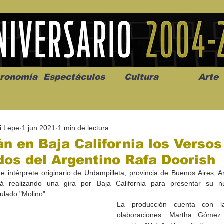
ronomía
Espectáculos
Cultura
Arte
i Lepe
1 jun 2021
1 min de lectura
n en Baja California los Versos
os del Argentino Rafa Doorish
e intérprete originario de Urdampilleta, provincia de Buenos Aires, Ar
os” abre la
Celebran el mes del amor
"Me llamo C
rá realizando una gira por Baja California para presentar su nu
a de alto impacto
en la Casa de la Cultura
realista y 
tulado "Molino".
California
Progreso con micrófono
puesta en e
La producción cuenta con las
abierto
olaboraciones: Martha Gómez 