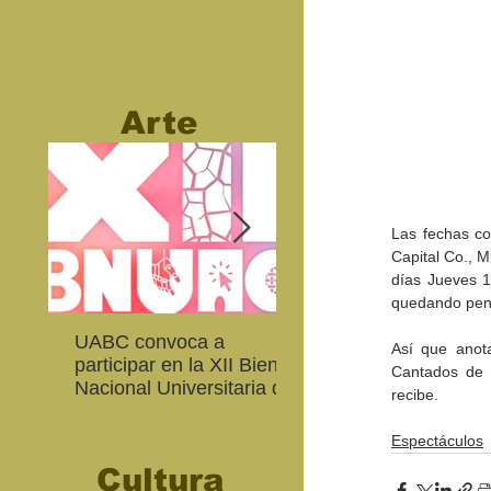
Arte
Las fechas co
Capital Co., M
días Jueves 1
quedando pend
UABC convoca a
Abierta convocatoria 
Así que anota
participar en la XII Bienal
XIV Bienal de Fotogra
Cantados de 
Nacional Universitaria de
de Baja California
recibe. 
Arte Contemporáneo
Espectáculos
Cultura