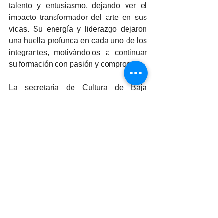
talento y entusiasmo, dejando ver el 
impacto transformador del arte en sus 
vidas. Su energía y liderazgo dejaron 
una huella profunda en cada uno de los 
integrantes, motivándolos a continuar 
su formación con pasión y compromiso.
La secretaria de Cultura de Baja 
California, Alma Delia Ábrego Ceballos, 
subrayó la trascendencia de este 
encuentro: “La visita del maestro 
Payare simboliza el reconocimiento 
internacional al esfuerzo de nuestras y 
nuestros jóvenes músicos, y reafirma el 
compromiso del Gobierno del Estado 
con el impulso de la educación artística 
como motor de transformación social”.
Cultura