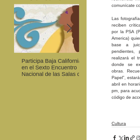
comunícate co
Las fotografí
reciben crític
por la PSA (P
America) quie
base a juic
pendientes,
realizará el t
Participa Baja California
Cultura BC invita a
donde se ex
en el Sexto Encuentro
integrarse a la Red
obras. Recuer
Nacional de las Salas de
Estatal de Música 20
Papel”, estará
Lectura en Lenguas
abril en horar
Nacionales
pm, para acudi
código de acc
Cultura