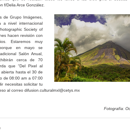
n f/Delia Arce González.
as de Grupo Imágenes, 
a a nivel internacional 
hotographic Society of 
nes hacen revisión con 
ios. Estaremos muy 
 porque en mayo se 
radicional Salón Anual, 
Gobierno de Baja
Cristina Rivera Garza
hibirán cerca de 70 
California reconocerá a
reflexiona sobre memoria
da que “Del Pixel al 
26
guardianes del patrimonio
justicia y literatura
 abierta hasta el 30 de 
cultural
io de 08:00 am a 07:00 
r necesitas solicitar tu 
eso al correo difusion.culturalmxl@cetys.mx
Fotografía: O