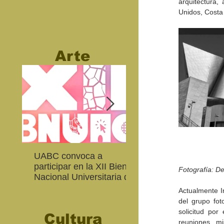
arquitectura,
Unidos, Costa 
Arte
UABC convoca a
Abierta convocatoria 
participar en la XII Bienal
XIV Bienal de Fotogra
Fotografía: D
Nacional Universitaria de
de Baja California
Arte Contemporáneo
Actualmente I
del grupo foto
solicitud por
Cultura
reuniones, m