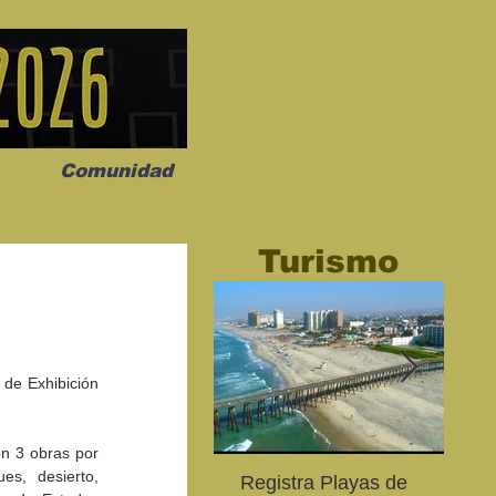
Comunidad
Turismo
 de Exhibición 
osmo", una
TOC TOC llega a
Marisela regresa
conmovedora
Mexicali con una dosis de
Mexicali con su
scena
humor inteligente
“Empoderada To
n 3 obras por 
s, desierto, 
Registra Playas de
An