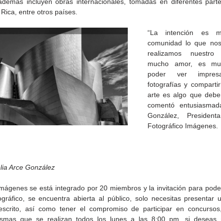
 además incluyen obras internacionales, tomadas en diferentes part
Rica, entre otros países.
“La intención es m
comunidad lo que nos 
realizamos nuestro 
mucho amor, es muy g
poder ver impresa
fotografías y compartir
arte es algo que debe 
comentó entusiasmada
González, President
Fotográfico Imágenes.
de la
CETYS prepara la edición
Presenta Heras 'Una de
fía
2026 de la Feria de Arte
tantas'
elia Arce González
Internacional 'Sinergia'
mágenes se está integrado por 20 miembros y la invitación para poder
gráfico, se encuentra abierta al público, solo necesitas presentar un
 escrito, así como tener el compromiso de participar en concursos, 
ismas que se realizan todos los lunes a las 8:00 pm, si deseas 