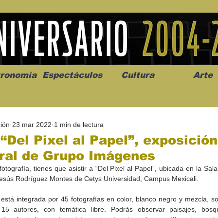
ronomía
Espectáculos
Cultura
Arte
ión
23 mar 2022
1 min de lectura
 “Del Pixel al Papel”, exposición
ral de Grupo Imágenes
 fotografía, tienes que asistir a “Del Pixel al Papel”, ubicada en la Sala
os” abre la
Celebran el mes del amor
"Me llamo C
 Jesús Rodríguez Montes de Cetys Universidad, Campus Mexicali.
a de alto impacto
en la Casa de la Cultura
realista y 
California
Progreso con micrófono
puesta en e
está integrada por 45 fotografías en color, blanco negro y mezcla, so
abierto
15 autores, con temática libre. Podrás observar paisajes, bosque