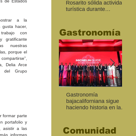
es de Estados 
Rosarito sólida actividad
Ed
turística durante
“Me
“Memorial Day Weekend
Ca
ostrar a la 
2026"
gusta hacer, 
Gastronomía
trabajo con 
ratificante 
s nuestras 
las, porque el 
compartirse”, 
, Delia Arce 
a del Grupo 
Inaugura SC la colectiva
"Función Velorio" llegará
Gastronomía
Est
Fo
Expresión Plástica
al Teatro Universitario
bajacaliforniana sigue
Sec
re
Cachanilla 2026
como cierre del Taller de
haciendo historia en la
Mor
ce
Formación Actoral
Guía Michelin
art
Ma
 formar parte 
 portafolio y 
Comunidad
asistir a las 
más informes 