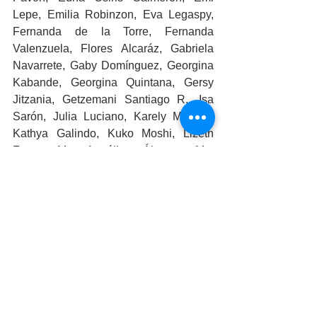
Lepe, Emilia Robinzon, Eva Legaspy, 
Fernanda de la Torre, Fernanda 
Valenzuela, Flores Alcaráz, Gabriela 
Navarrete, Gaby Domínguez, Georgina 
Kabande, Georgina Quintana, Gersy 
Jitzania, Getzemani Santiago R., Isa 
Sarón, Julia Luciano, Karely Moreno, 
Kathya Galindo, Kuko Moshi, Lizeth 
Ferrer, Ma. Angélica Álvarez, Ma. 
Fernanda Aguilar, Maricar Rodríguez, 
Marijose Ramírez, Mayra Melgar, 
Michele Fong, Mildred Samaniego, 
Monica Cerón C., Monse Ag, Neftali 
Encinas L., Nely Barrera, Neon Ravens, 
Odette Ramírez, Orfalinda Hinojosa, 
Oyuki Dennise Cano, Paola Galarza L., 
Rosana Campos, Rosela Gil 
Samaniego, Sarah Arreguín, Sharom 