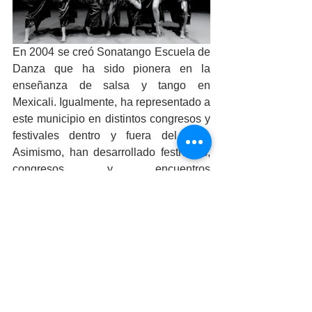
En 2004 se creó Sonatango Escuela de 
Danza que ha sido pionera en la 
enseñanza de salsa y tango en 
Mexicali. Igualmente, ha representado a 
este municipio en distintos congresos y 
festivales dentro y fuera del país. 
Asimismo, han desarrollado festivales, 
congresos y encuentros 
multidisciplinarios de salsa, tango, 
flamenco, bachata y danza 
contemporánea.
El Jardín Cultural organizado por la 
Coordinación General de Extensión de 
la Cultura y Divulgación de la Ciencia, 
forma parte de la celebración del Día 