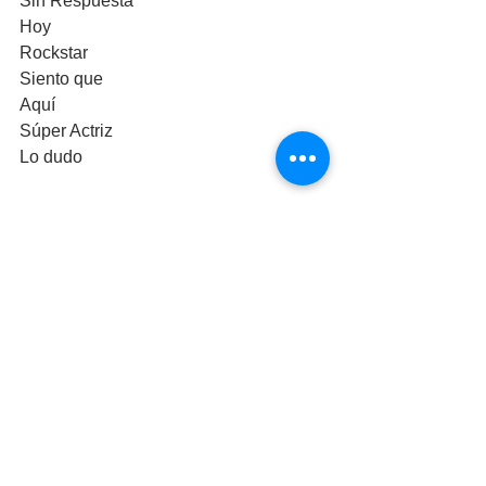
Sin Respuesta
Hoy
Rockstar
Siento que
Aquí
Súper Actriz
Lo dudo
**Un agradecimiento muy especial a 
Linda Stars y Tony Vox**