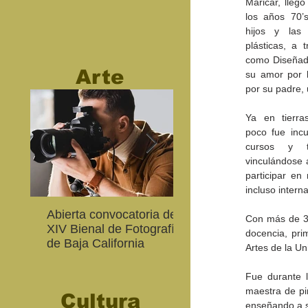
Maricar, llegó
los años 70’s
hijos y las
plásticas, a 
como Diseñado
Arte
su amor por l
por su padre, 
Ya en tierras
poco fue incu
cursos y ta
vinculándose a
participar en
incluso interna
Abierta convocatoria de la
CETYS prepara la ed
Con más de 35 
XIV Bienal de Fotografía
2026 de la Feria de A
docencia, pri
de Baja California
Internacional 'Sinergi
Artes de la Un
Fue durante l
maestra de pi
Cultura
enseñando a s