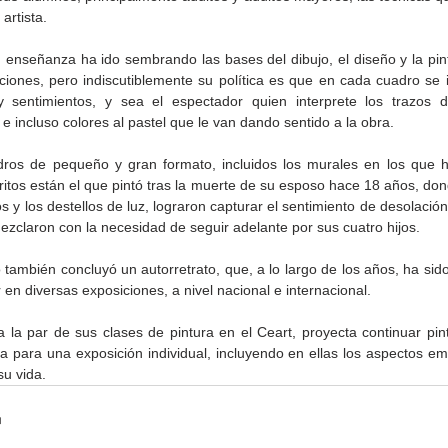
artista.
 enseñanza ha ido sembrando las bases del dibujo, el diseño y la pintu
ciones, pero indiscutiblemente su política es que en cada cuadro se 
 sentimientos, y sea el espectador quien interprete los trazos de 
 e incluso colores al pastel que le van dando sentido a la obra.
dros de pequeño y gran formato, incluidos los murales en los que ha
ritos están el que pintó tras la muerte de su esposo hace 18 años, dond
Cristina Rivera Garza
CEART Mexicali, oferta
os y los destellos de luz, lograron capturar el sentimiento de desolación
 a
reflexiona sobre memoria,
Campamento gratuito de
zclaron con la necesidad de seguir adelante por sus cuatro hijos.
monio
justicia y literatura
verano
también concluyó un autorretrato, que, a lo largo de los años, ha sido
r en diversas exposiciones, a nivel nacional e internacional.
 la par de sus clases de pintura en el Ceart, proyecta continuar pint
a para una exposición individual, incluyendo en ellas los aspectos em
u vida.