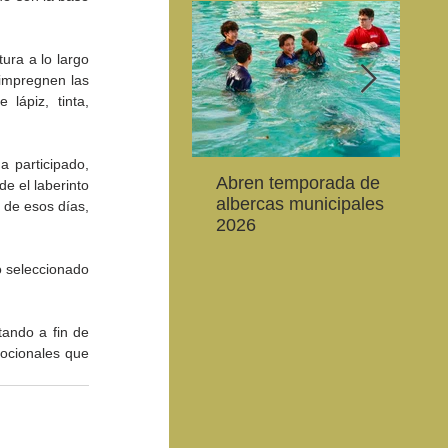
ra a lo largo 
impregnen las 
lápiz, tinta, 
 participado, 
Abren temporada de
La 
e el laberinto 
Convocan a niños, niñas
Con una excelente
Cel
albercas municipales
es
 de esos días, 
y jóvenes a crear la
cartelera se proyectó la
de 
2026
20
conservación de la
79 Muestra Internacional
Enc
de
vaquita marina y el Golfo
de Cine
Ali
 seleccionado 
de California
ando a fin de 
ocionales que 