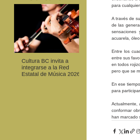
para cualquier 
A través de su
de las genera
sensaciones y
acuarela, óleo
Entre los cua
entre sus favo
Cultura BC invita a
Gobierno de Baja
en todos rojiz
integrarse a la Red
California reconocerá
pero que se me
Estatal de Música 2026
guardianes del patri
cultural
En ese tiempo 
para participa
Actualmente, a
conformar obr
han marcado s