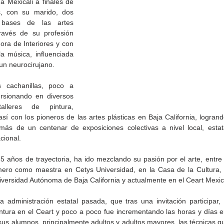
 a Mexicali a finales de 
, con su marido, dos 
 bases de las artes 
través de su profesión 
ra de Interiores y con 
a música, influenciada 
un neurocirujano.
 cachanillas, poco a 
rsionando en diversos 
lleres de pintura, 
sí con los pioneros de las artes plásticas en Baja California, logran
 más de un centenar de exposiciones colectivas a nivel local, estata
cional.
ición
Presenta Heras 'Una de
Inaugura SC la colectiva
años de trayectoria, ha ido mezclando su pasión por el arte, entre la
rte
tantas'
Expresión Plástica
mero como maestra en Cetys Universidad, en la Casa de la Cultura, 
a'
Cachanilla 2026
iversidad Autónoma de Baja California y actualmente en el Ceart Mexica
a administración estatal pasada, que tras una invitación participar,
ntura en el Ceart y poco a poco fue incrementando las horas y días en
us alumnos, principalmente adultos y adultos mayores, las técnicas qu