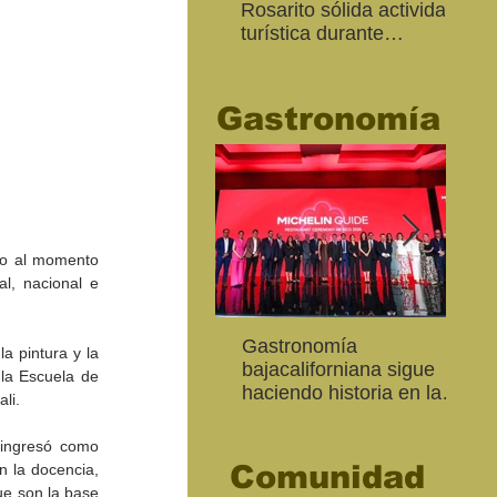
Rosarito sólida actividad
Ed
turística durante
“Me
“Memorial Day Weekend
Ca
2026"
Gastronomía
do al momento 
l, nacional e 
"Función Velorio" llegará
Estudiantes de la
Gastronomía
“Ca
Fo
 pintura y la 
al Teatro Universitario
Secundaria José Ma. Luis
bajacaliforniana sigue
hue
re
la Escuela de 
como cierre del Taller de
Mora llevan su talento
haciendo historia en la
Sec
ce
li.
Formación Actoral
artístico al Edificio Bertha
Guía Michelin
sor
Ma
exp
 ingresó como 
Comunidad
 la docencia, 
e son la base 