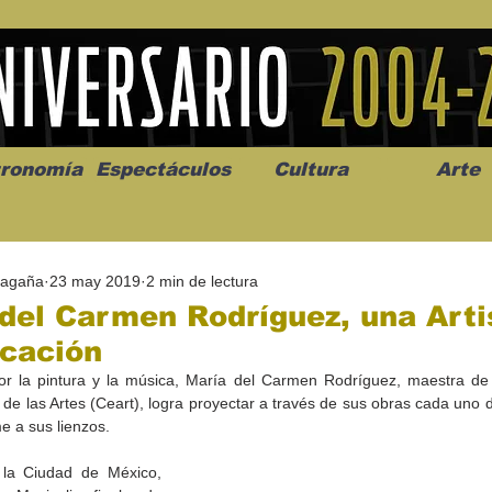
ronomía
Espectáculos
Cultura
Arte
Magaña
23 may 2019
2 min de lectura
del Carmen Rodríguez, una Arti
ocación
r la pintura y la música, María del Carmen Rodríguez, maestra de p
os” abre la
Celebran el mes del amor
"Me llamo C
 de las Artes (Ceart), logra proyectar a través de sus obras cada uno d
a de alto impacto
en la Casa de la Cultura
realista y 
e a sus lienzos.
California
Progreso con micrófono
puesta en e
abierto
 la Ciudad de México, 