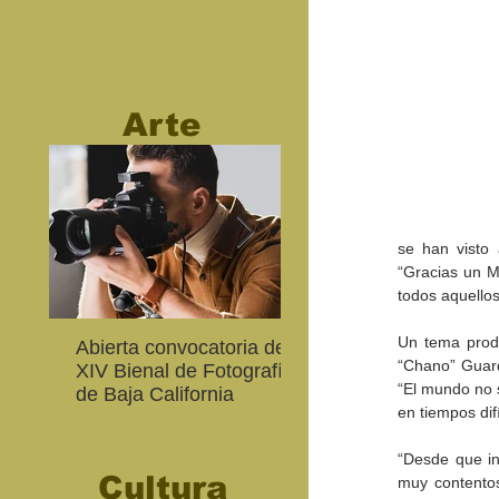
Arte
se han visto
“Gracias un M
todos aquello
Un tema produ
Abierta convocatoria de la
CETYS prepara la ed
“Chano” Guard
XIV Bienal de Fotografía
2026 de la Feria de A
“El mundo no 
de Baja California
Internacional 'Sinergi
en tiempos dif
“Desde que in
Cultura
muy contentos