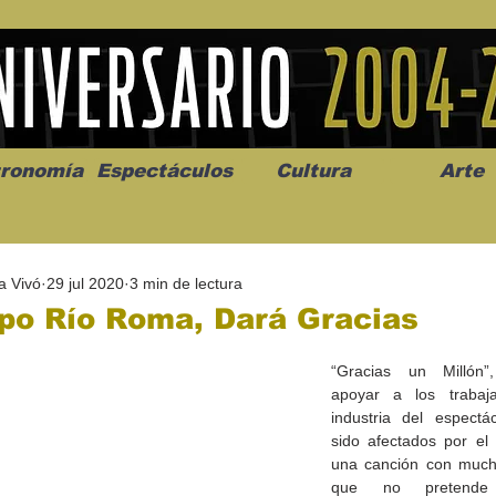
ronomía
Espectáculos
Cultura
Arte
a Vivó
29 jul 2020
3 min de lectura
po Río Roma, Dará Gracias
“Gracias un Millón”
apoyar a los trabaja
os” abre la
Celebran el mes del amor
"Me llamo C
industria del espectá
a de alto impacto
en la Casa de la Cultura
realista y 
sido afectados por el 
California
Progreso con micrófono
puesta en e
una canción con mucha
abierto
que no pretende