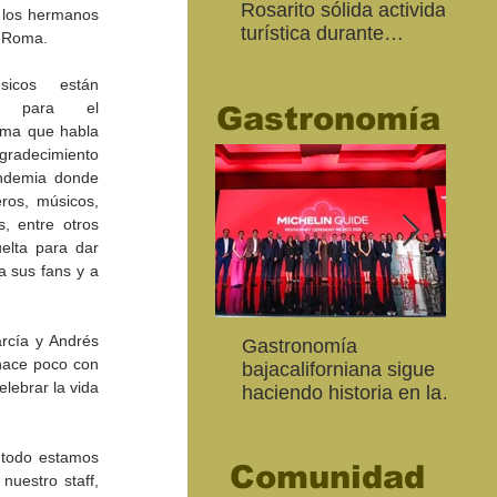
Rosarito sólida actividad
Ed
 los hermanos 
turística durante
“Me
l Roma.
“Memorial Day Weekend
Ca
2026"
icos están 
es para el 
Gastronomía
ema que habla 
radecimiento 
ndemia donde 
ros, músicos, 
s, entre otros 
lta para dar 
 sus fans y a 
rcía y Andrés 
"Función Velorio" llegará
Estudiantes de la
Gastronomía
“Ca
Fo
hace poco con 
al Teatro Universitario
Secundaria José Ma. Luis
bajacaliforniana sigue
hue
re
ebrar la vida 
como cierre del Taller de
Mora llevan su talento
haciendo historia en la
Sec
ce
Formación Actoral
artístico al Edificio Bertha
Guía Michelin
sor
Ma
exp
 todo estamos 
Comunidad
uestro staff, 