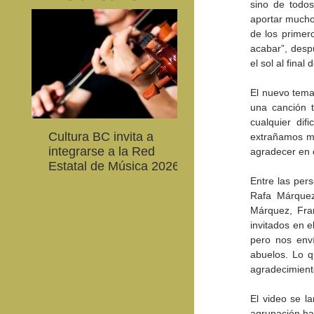
sino de todos
aportar mucho 
de los primer
acabar”, desp
el sol al fina
El nuevo tema
una canción t
cualquier di
Cultura BC invita a
Gobierno de Baja
extrañamos mu
integrarse a la Red
California reconocerá
agradecer en 
Estatal de Música 2026
guardianes del patri
cultural
Entre las per
Rafa Márquez
Márquez, Fra
invitados en e
pero nos env
abuelos. Lo q
agradecimient
El video se l
agrupación ha