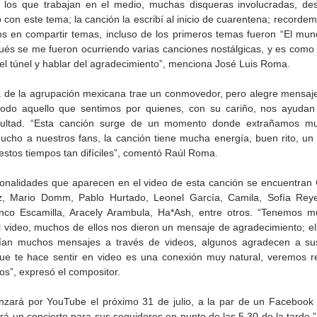
 los que trabajan en el medio, muchas disqueras involucradas, de
con este tema; la canción la escribí al inicio de cuarentena; recordem
os en compartir temas, incluso de los primeros temas fueron “El mun
ués se me fueron ocurriendo varias canciones nostálgicas, y es como 
l del túnel y hablar del agradecimiento”, menciona José Luis Roma.
 de la agrupación mexicana trae un conmovedor, pero alegre mensaj
odo aquello que sentimos por quienes, con su cariño, nos ayudan a
ficultad. “Esta canción surge de un momento donde extrañamos mu
Cristina Rivera Garza
CEART Mexicali, oferta
cho a nuestros fans, la canción tiene mucha energía, buen rito, un
 a
reflexiona sobre memoria,
Campamento gratuito de
estos tiempos tan difíciles”, comentó Raúl Roma.
monio
justicia y literatura
verano
sonalidades que aparecen en el video de esta canción se encuentran C
, Mario Domm, Pablo Hurtado, Leonel García, Camila, Sofía Reyes,
nco Escamilla, Aracely Arambula, Ha*Ash, entre otros. “Tenemos m
l video, muchos de ellos nos dieron un mensaje de agradecimiento; ell
ían muchos mensajes a través de videos, algunos agradecen a sus 
ue te hace sentir en video es una conexión muy natural, veremos re
os”, expresó el compositor.
anzará por YouTube el próximo 31 de julio, a la par de un Facebook 
rá un concierto para sus seguidores en punto de las 5.30 de la tarde,