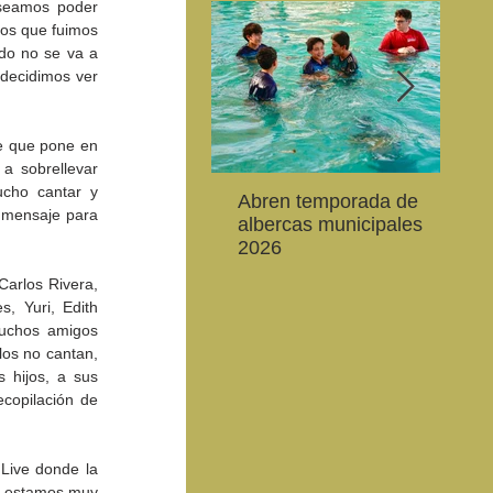
seamos poder 
os que fuimos 
do no se va a 
decidimos ver 
e que pone en 
 sobrellevar 
cho cantar y 
Abren temporada de
La 
Convocan a niños, niñas
Con una excelente
Cel
 mensaje para 
albercas municipales
es
y jóvenes a crear la
cartelera se proyectó la
de 
2026
20
conservación de la
79 Muestra Internacional
Enc
de
vaquita marina y el Golfo
de Cine
Ali
arlos Rivera, 
de California
 Yuri, Edith 
uchos amigos 
os no cantan, 
hijos, a sus 
copilación de 
Live donde la 
” estamos muy 