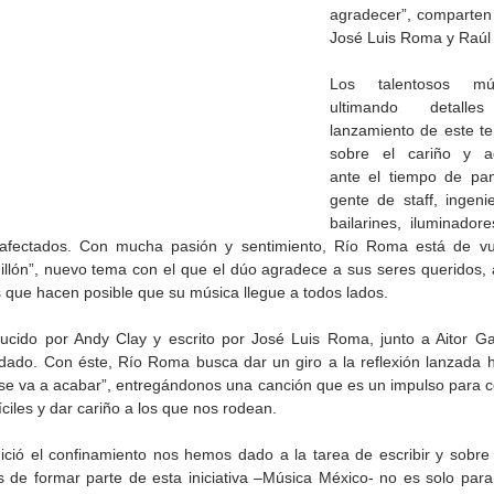
agradecer”, comparten
José Luis Roma y Raú
Los talentosos mús
ultimando detall
lanzamiento de este t
sobre el cariño y ag
ante el tiempo de pa
gente de staff, ingenie
bailarines, iluminadore
 afectados. Con mucha pasión y sentimiento, Río Roma está de vue
illón”, nuevo tema con el que el dúo agradece a sus seres queridos, a
s que hacen posible que su música llegue a todos lados.
cido por Andy Clay y escrito por José Luis Roma, junto a Aitor Ga
ición
Presenta Heras 'Una de
Inaugura SC la colectiva
ado. Con éste, Río Roma busca dar un giro a la reflexión lanzada 
rte
tantas'
Expresión Plástica
se va a acabar”, entregándonos una canción que es un impulso para cel
a'
Cachanilla 2026
íciles y dar cariño a los que nos rodean.
ició el confinamiento nos hemos dado a la tarea de escribir y sobre
 de formar parte de esta iniciativa –Música México- no es solo para n