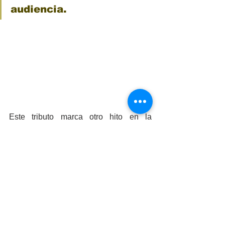
audiencia.
Este tributo marca otro hito en la 
trayectoria de la Orquesta de México 
reafirmando su compromiso en ofrecer 
una experiencia musical única y de alta 
calidad a su audiencia, consolidándose 
como una institución cultural de primer 
nivel. Esta presentación nos hizo vivir la 
magia de 'Your Name' en el escenario 
del Teatro del Estado dejando una 