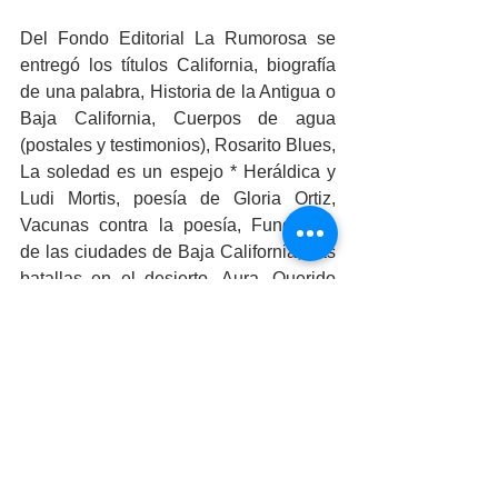
Del Fondo Editorial La Rumorosa se 
entregó los títulos California, biografía 
de una palabra, Historia de la Antigua o 
Baja California, Cuerpos de agua 
(postales y testimonios), Rosarito Blues, 
La soledad es un espejo * Heráldica y 
Ludi Mortis, poesía de Gloria Ortiz, 
Vacunas contra la poesía, Fundación 
de las ciudades de Baja California, Las 
batallas en el desierto, Aura, Querido 
Diego, te abraza Quiela, y El despertar 
de la poesía. 
Jiménez Molina confió “que estos 
materiales sean aprovechados al 
máximo por las comunidades donde 
tienen influencia cada una de las 
bibliotecas de Baja California”.