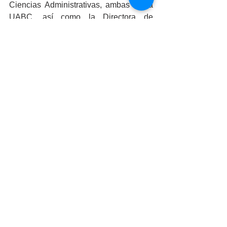
Ciencias Administrativas, ambas de la 
UABC, así como la Directora de 
Fundación Hélice, primer respondiente 
de este evento, Marisol Velarde Gómez.
Entre las empresas participantes en la 
donación de residuos se lograron 
identificar: Grupo Empresarial 
Cachanilla, empresa Charles del Valle 
de Mexicali, Farmacias GEI (Genéricos 
Intercambiables), Gasolineras Dagal, 
Pisos y Recubrimientos, Consejo de la 
Judicatura Federal así como la industria 
TIMSA.
Con estas donaciones, no solo se logra 
la recuperación de materiales para 
darles una segunda oportunidad a 
través del reciclaje, sino tambien, se 