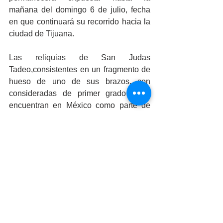
mañana del domingo 6 de julio, fecha 
en que continuará su recorrido hacia la 
ciudad de Tijuana.
Las reliquias de San Judas 
Tadeo,consistentes en un fragmento de 
hueso de uno de sus brazos, son 
consideradas de primer grado y se 
encuentran en México como parte de 
una visita nacional. Estas reliquias, que 
llegaron desde Roma, han sido 
expuestas en diversas iglesias y 
catedrales, incluyendo la Catedral 
Metropolitana, donde miles de fieles 
han acudido para venerarlas y 
agradecer favores o pedir por sus 
intenciones.