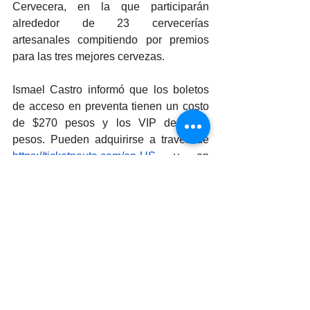
Cervecera, en la que participarán 
alrededor de 23 cervecerías 
artesanales compitiendo por premios 
para las tres mejores cervezas.
Ismael Castro informó que los boletos 
de acceso en preventa tienen un costo 
de $270 pesos y los VIP de $980 
pesos. Pueden adquirirse a través de 
https://ticketnauta.com/en-US
 y en 
varios establecimientos aliados.
En la rueda de prensa también 
estuvieron presentes Armando Tapia, 
organizador de la Copa Cervecera; 
Kenia Vidal, de Chicali Brewers; Alan 
Valenzuela, presidente de CANIRAC 
Mexicali; y Emmanuel González, de 
Pericolectiver.