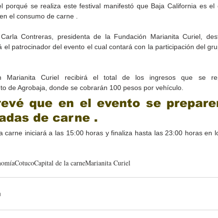
l porqué se realiza este festival manifestó que Baja California es el 
 en el consumo de carne .
Carla Contreras, presidenta de la Fundación Marianita Curiel, des
á el patrocinador del evento el cual contará con la participación del gru
 Marianita Curiel recibirá el total de los ingresos que se re
to de Agrobaja, donde se cobrarán 100 pesos por vehículo.
Cristina Rivera Garza
CEART Mexicali, oferta
revé que en el evento se prepare
 a
reflexiona sobre memoria,
Campamento gratuito de
monio
justicia y literatura
verano
adas de carne .
 la carne iniciará a las 15:00 horas y finaliza hasta las 23:00 horas en
nomía
Cotuco
Capital de la carne
Marianita Curiel