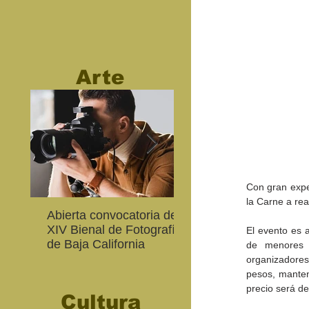
Arte
Con gran expec
la Carne a rea
Abierta convocatoria de la
CETYS prepara la ed
XIV Bienal de Fotografía
2026 de la Feria de A
El evento es a
de Baja California
Internacional 'Sinergi
de menores e
organizadores
pesos, manten
precio será de
Cultura