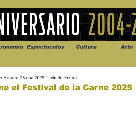
ronomía
Espectáculos
Cultura
Arte
io Higuera
25 ene 2025
1 min de lectura
ne el Festival de la Carne 2025
os” abre la
Celebran el mes del amor
"Me llamo C
a de alto impacto
en la Casa de la Cultura
realista y 
California
Progreso con micrófono
puesta en e
abierto