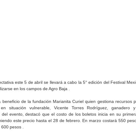
tativa este 5 de abril se llevará a cabo la 5° edición del Festival Mexic
lizarse en los campos de Agro Baja .
ición
Presenta Heras 'Una de
Inaugura SC la colectiva
rte
tantas'
Expresión Plástica
 beneficio de la fundación Marianita Curiel quien gestiona recursos p
a'
Cachanilla 2026
n situación vulnerable, Vicente Torres Rodríguez, ganadero y
 del evento, destacó que el costo de los boletos inicia en su primer
iendo este precio hasta el 28 de febrero. En marzo costará 550 pesos 
 600 pesos .