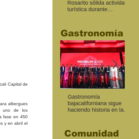
Rosarito sólida actividad
Ed
turística durante
“Me
“Memorial Day Weekend
Ca
2026"
Gastronomía
ali Capital de 
"Función Velorio" llegará
Estudiantes de la
Gastronomía
“Ca
Fo
al Teatro Universitario
Secundaria José Ma. Luis
bajacaliforniana sigue
hue
re
ara albergues 
como cierre del Taller de
Mora llevan su talento
haciendo historia en la
Sec
ce
 uno de los 
Formación Actoral
artístico al Edificio Bertha
Guía Michelin
sor
Ma
a fase en 450 
exp
y en abril el 
Comunidad