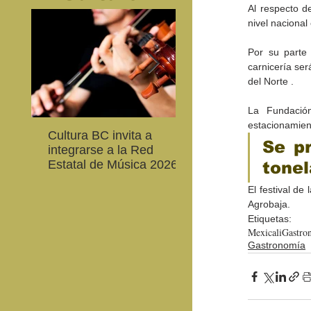
Al respecto de
nivel nacional
Por su parte 
carnicería ser
del Norte .
La Fundación
estacionamien
Cultura BC invita a
Gobierno de Baja
Se p
integrarse a la Red
California reconocerá
Estatal de Música 2026
guardianes del patri
tonel
cultural
El festival de
Agrobaja.
Etiquetas:
Mexicali
Gastro
Gastronomía