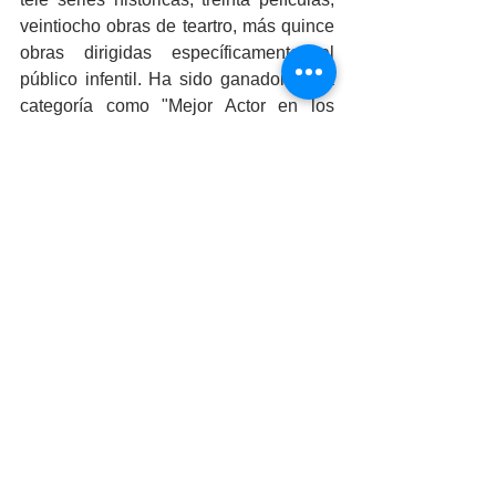
veintiocho obras de teartro, más quince 
obras dirigidas específicamente al 
público infentil. Ha sido ganador en la 
categoría como "Mejor Actor en los 
Premios Ariel en 1992, en "Como Agua 
para Chocolate" y en 1993, en los 
Premios ACE, por la Asociación de 
Cronistas de Espectáculos de Nueva 
York, EUS, bajo la misma categoría y 
película. 
Al finalizar la obra, agradeció pidiendo 
un aplauso para Teatro del Estado de 
Mexicali y Ensenada, "Nunca habíamos 
montado con mayor agilidad y rapidez 
esta obra, como en este teatro con un 
equipo profesional y hopitalario". 