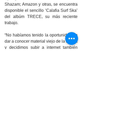
Shazam; Amazon y otras, se encuentra 
disponible el sencillo ‘Calafia Surf Ska’ 
del albúm TRECE, su más reciente 
trabajo.
“No habíamos tenido la oportunidad de 
dar a conocer material viejo de la banda 
y decidimos subir a internet también 
nuestro material anterior llamado 
‘Ladrando Ska’ en el que podrán 
escuchar canciones que gustán mucho 
a nuestros fans como son 
‘Skachanilla’, 
‘Oye’, y ‘Tú de mí’, 
comentó el 
guitarrista líder y coros, Rockdrigo.
Por su parte, el amo del bajo en la 
banda, Keyo Rodríguez, anunció una 
serie de conciertos en el marco del 