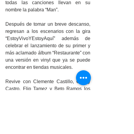
todas las canciones llevan en su 
nombre la palabra “Man”.
Después de tomar un breve descanso, 
regresan a los escenarios con la gira 
“EstoyVivoYEstoyAquí” además de 
celebrar el lanzamiento de su primer y 
más aclamado álbum “Restaurante” con 
una versión en vinyl que ya se puede 
encontrar en tiendas musicales.
Revive con Clemente Castillo, Charly 
Castro, Flip Tamez y Beto Ramos los 
grandes éxitos del rock alternativo en la 
Isla de las Estrellas este jueves 28 de 
septiembre y no olvides que las 
taquillas de las Fiestas del Sol fungen 
como centro de acopio.