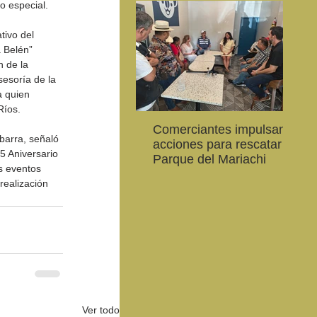
do especial.
ivo del 
 Belén” 
n de la 
esoría de la 
a quien 
Ríos. 
Comerciantes impulsan
Ab
CEART Mexicali, oferta
Convocan a niños, niñas
Con
Ibarra, señaló 
acciones para rescatar el
al
,
Campamento gratuito de
y jóvenes a crear la
car
5 Aniversario 
Parque del Mariachi
20
verano
conservación de la
79 
s eventos 
vaquita marina y el Golfo
de 
realización 
de California
Ver todo