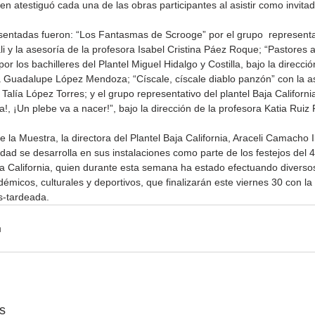
uien atestiguó cada una de las obras participantes al asistir como invita
sentadas fueron: “Los Fantasmas de Scrooge” por el grupo  representat
li y la asesoría de la profesora Isabel Cristina Páez Roque; “Pastores a
or los bachilleres del Plantel Miguel Hidalgo y Costilla, bajo la direcció
 Guadalupe López Mendoza; “Císcale, císcale diablo panzón” con la as
a Talía López Torres; y el grupo representativo del plantel Baja Californi
a!, ¡Un plebe va a nacer!”, bajo la dirección de la profesora Katia Ruiz 
Gobierno de Baja
Cristina Rivera Garza
de la Muestra, la directora del Plantel Baja California, Araceli Camacho 
California reconocerá a
reflexiona sobre memoria
idad se desarrolla en sus instalaciones como parte de los festejos del 4
26
guardianes del patrimonio
justicia y literatura
ja California, quien durante esta semana ha estado efectuando diverso
cultural
adémicos, culturales y deportivos, que finalizarán este viernes 30 con la 
s-tardeada.
s