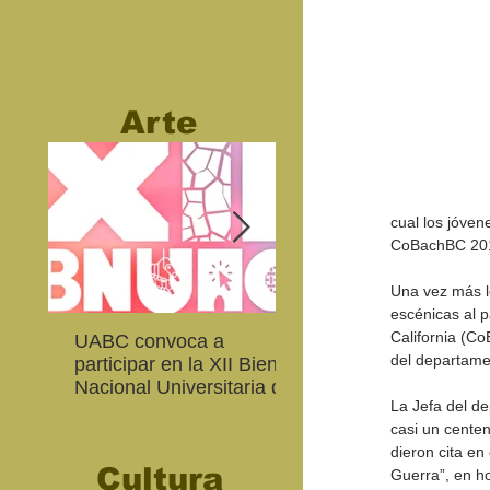
Arte
cual los jóven
CoBachBC 20
Una vez más lo
escénicas al p
California (Co
UABC convoca a
Abierta convocatoria 
del departame
participar en la XII Bienal
XIV Bienal de Fotogra
Nacional Universitaria de
de Baja California
La Jefa del d
Arte Contemporáneo
casi un centen
dieron cita en
Cultura
Guerra”, en ho