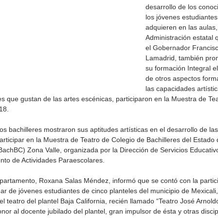
desarrollo de los conoc
los jóvenes estudiantes
adquieren en las aulas, 
Administración estatal
el Gobernador Francis
Lamadrid, también pro
su formación Integral el
de otros aspectos form
las capacidades artístic
es que gustan de las artes escénicas, participaron en la Muestra de Tea
18.
s bachilleres mostraron sus aptitudes artísticas en el desarrollo de las
articipar en la Muestra de Teatro de Colegio de Bachilleres del Estado 
BachBC) Zona Valle, organizada por la Dirección de Servicios Educativo
de la
CETYS prepara la edición
Presenta Heras 'Una de
nto de Actividades Paraescolares. 
fía
2026 de la Feria de Arte
tantas'
Internacional 'Sinergia'
epartamento, Roxana Salas Méndez, informó que se contó con la partic
ar de jóvenes estudiantes de cinco planteles del municipio de Mexicali
 el teatro del plantel Baja California, recién llamado “Teatro José Arnol
nor al docente jubilado del plantel, gran impulsor de ésta y otras discip