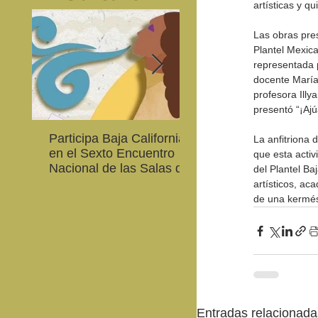
artísticas y q
Las obras pre
Plantel Mexica
representada p
docente María
profesora Illy
presentó “¡Ajú
Participa Baja California
Cultura BC invita a
La anfitriona 
en el Sexto Encuentro
integrarse a la Red
que esta activ
Nacional de las Salas de
Estatal de Música 20
del Plantel Ba
Lectura en Lenguas
artísticos, ac
Nacionales
de una kermé
Entradas relacionada