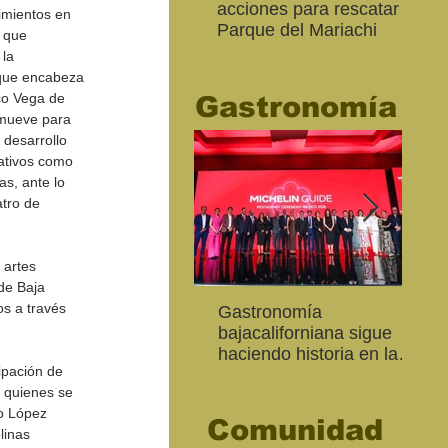
acciones para rescatar el
Ro
imientos en 
Parque del Mariachi
tur
 que 
“M
la 
20
 que encabeza 
co Vega de 
Gastronomía
mueve para 
 desarrollo 
ativos como 
as, ante lo 
tro de 
 artes 
de Baja 
s a través 
Inaugura SC la colectiva
"Función Velorio" llegará
Gastronomía
Est
Fo
Expresión Plástica
al Teatro Universitario
bajacaliforniana sigue
Sec
re
Cachanilla 2026
como cierre del Taller de
haciendo historia en la
Mor
ce
ipación de 
Formación Actoral
Guía Michelin
art
Ma
, quienes se 
do López 
Comunidad
linas 