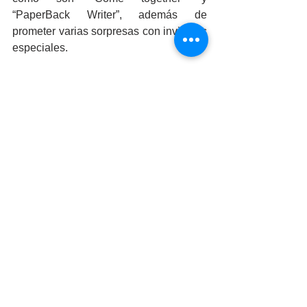
“PaperBack Writer”, además de 
prometer varias sorpresas con invitados 
especiales.
Se informó que en el evento habrá 
venta de comida y bebidas, así como de 
cerveza artesanal como comercial, es 
un evento para toda la familia, la 
admisión al British Rock Fest es de 
$200 pesos en preventa y $250 el día 
del evento, los puntos de venta son en 
Cervecería Amante, Sume, Barrita Mi 
Capitán, Capital Records, IMACUM, 
Casa dela Cultura de Mexicali, CREA 
Cultura, Meyibó Centro del Saber. 
Estuvieron presentes: el Director del 
Bosque y Zoológico de la ciudad, Jose 