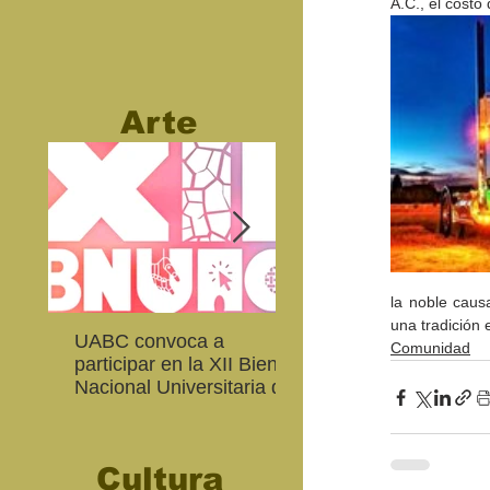
A.C., el cost
Arte
la noble caus
una tradición 
UABC convoca a
Abierta convocatoria 
Comunidad
participar en la XII Bienal
XIV Bienal de Fotogra
Nacional Universitaria de
de Baja California
Arte Contemporáneo
Cultura