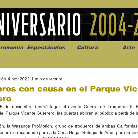
ronomía
Espectáculos
Cultura
Arte
ión
4 nov 2022
1 min de lectura
ros con causa en el Parque Vi
ero
5 de noviembre tendrá lugar el evento Guerra de Troqueros III Ed
os” abre la
Celebran el mes del amor
"Me llamo C
del Parque Vicente Guerrero, las puertas abrirán al público a partir de 
a de alto impacto
en la Casa de la Cultura
realista y 
California
Progreso con micrófono
puesta en e
ón, la Wasanga ProMotion, grupo de troqueros de ambas Californias
abierto
donará lo recaudado para a la Casa Hogar Refugio de Amor para Enfer