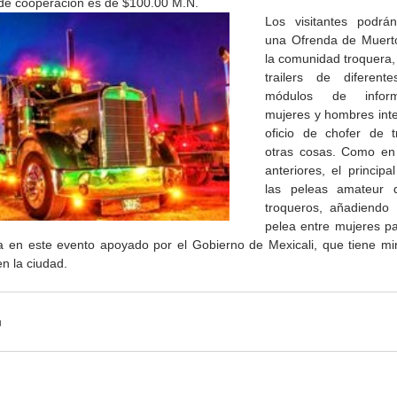
o de cooperación es de $100.00 M.N.
Los visitantes podrán
una Ofrenda de Muerto
la comunidad troquera, 
trailers de diferente
módulos de inform
mujeres y hombres inte
oficio de chofer de t
otras cosas. Como en 
anteriores, el principal
las peleas amateur d
troqueros, añadiendo 
pelea entre mujeres p
a en este evento apoyado por el Gobierno de Mexicali, que tiene mir
en la ciudad.
de la
CETYS prepara la edición
Presenta Heras 'Una de
fía
2026 de la Feria de Arte
tantas'
Internacional 'Sinergia'