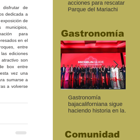
acciones para rescatar el
Ro
 disfrutar de 
Parque del Mariachi
tur
s dedicada a 
“M
exposición de 
20
s municipios, 
Gastronomía
ación para 
resados en el 
roques, entre 
las ediciones 
 atractivo son 
e box entre 
esta vez una 
ara sumarse a 
as a volverse 
Inaugura SC la colectiva
"Función Velorio" llegará
Gastronomía
Est
Fo
Expresión Plástica
al Teatro Universitario
bajacaliforniana sigue
Sec
re
Cachanilla 2026
como cierre del Taller de
haciendo historia en la
Mor
ce
Formación Actoral
Guía Michelin
art
Ma
Comunidad