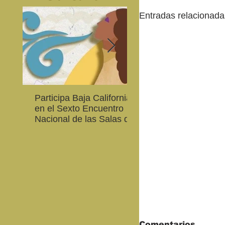
Entradas relacionada
Participa Baja California
Cultura BC invita a
en el Sexto Encuentro
integrarse a la Red
Nacional de las Salas de
Estatal de Música 20
Lectura en Lenguas
Nacionales
Comentarios