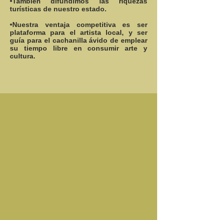
•También difundimos las riquezas
turísticas de nuestro estado.
•Nuestra ventaja competitiva es ser
plataforma para el artista local, y ser
guía para el cachanilla ávido de emplear
su tiempo libre en consumir arte y
cultura.