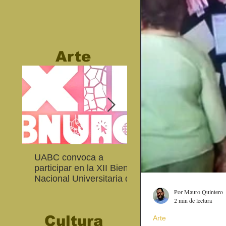
Arte
UABC convoca a
Abierta convocatoria 
participar en la XII Bienal
XIV Bienal de Fotogra
Nacional Universitaria de
de Baja California
Arte Contemporáneo
Por Mauro Quintero
2 min de lectura
Cultura
Arte