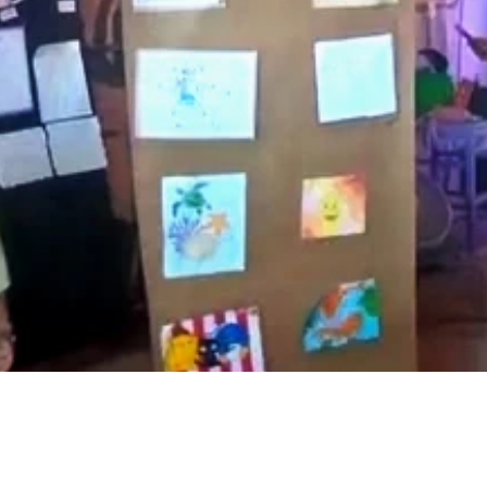
de la
CETYS prepara la edición
Presenta Heras 'Una de
fía
2026 de la Feria de Arte
tantas'
Internacional 'Sinergia'