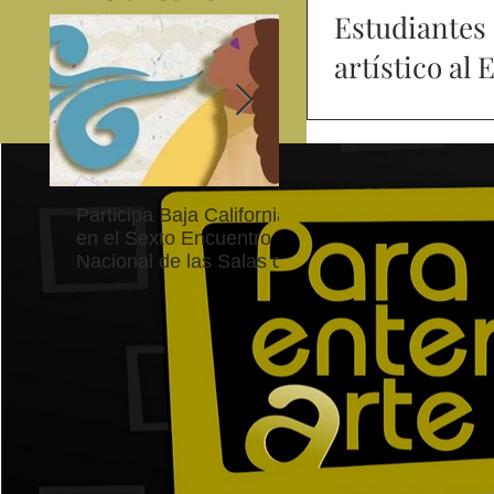
Estudiantes 
artístico al 
Con el objetivo de abrir e
Mora logró llevar la expo
internacional The Hechye
iniciativa nació como un 
Participa Baja California
Cultura BC invita a
en el Sexto Encuentro
integrarse a la Red
Nacional de las Salas de
Estatal de Música 20
Lectura en Lenguas
Nacionales