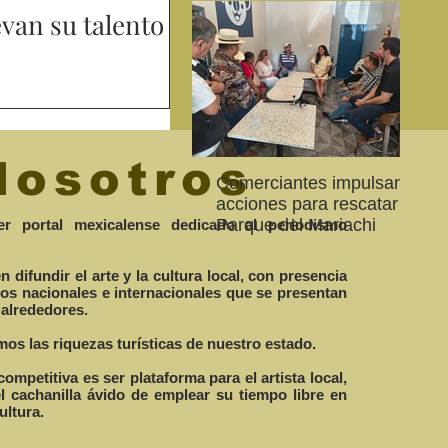
evan su talento
a Secundaria Dr. José Ma. Luis
omo parte del festival
a y Patricia Gabriela Lugo, esta
Nosotros
Comerciantes impulsan
Ab
CEART Mexicali, oferta
Convocan a niños, niñas
Con
acciones para rescatar el
al
,
Campamento gratuito de
y jóvenes a crear la
car
Parque del Mariachi
20
r portal mexicalense dedicado al periodismo
verano
conservación de la
79 
vaquita marina y el Golfo
de 
difundir el arte y la cultura local, con presencia
de California
los nacionales e internacionales que se presentan
 alrededores.
os las riquezas turísticas de nuestro estado.
competitiva es ser plataforma para el artista local,
el cachanilla ávido de emplear su tiempo libre en
ultura.