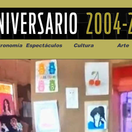
ronomía
Espectáculos
Cultura
Arte
os” abre la
Celebran el mes del amor
"Me llamo C
a de alto impacto
en la Casa de la Cultura
realista y 
California
Progreso con micrófono
puesta en e
abierto