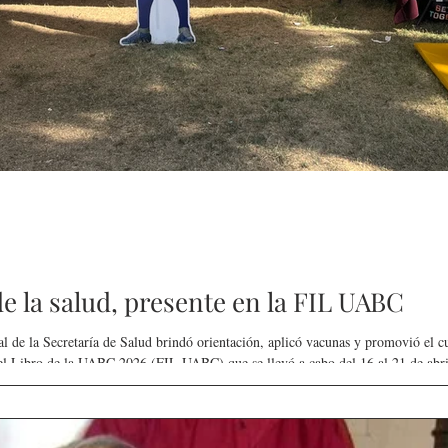
 la salud, presente en la FIL UABC
l de la Secretaría de Salud brindó orientación, aplicó vacunas y promovió el cu
ue se llevó a cabo del 16 al 21 de abril. La FIL UABC contó con una
salud instalada en la explanada de Vicerrectoría, donde se ofreció información
la salud bucal, los métodos anticonceptivos y