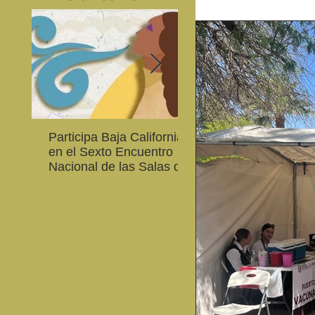
Septiembre, organizado p
Baja California. El event
relacionados con la sexua
Participa Baja California
Cultura BC invita a
en el Sexto Encuentro
integrarse a la Red
Nacional de las Salas de
Estatal de Música 20
Lectura en Lenguas
Nacionales