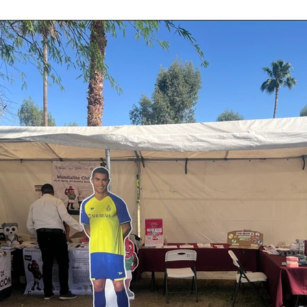
or estudiantes de séptimo semestre de la carrera de Ciencias de la Comunicaci
o tuvo como objetivo informar y concientizar a los jóvenes estudiantes de prepar
lidad y las relaciones sentimentales. Además, durante el
Gobierno de Baja
Cristina Rivera Garza
California reconocerá a
reflexiona sobre memoria
26
guardianes del patrimonio
justicia y literatura
cultural