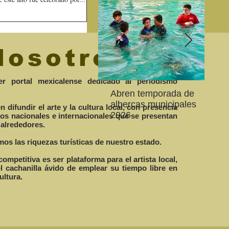
Nosotros
r portal mexicalense dedicado al periodismo
Abren temporada de
La 
Convocan a niños, niñas
Con una excelente
Cel
albercas municipales
es
difundir el arte y la cultura local, con presencia
y jóvenes a crear la
cartelera se proyectó la
de 
2026
20
los nacionales e internacionales que se presentan
conservación de la
79 Muestra Internacional
Enc
 alrededores.
de
vaquita marina y el Golfo
de Cine
Ali
os las riquezas turísticas de nuestro estado.
de California
competitiva es ser plataforma para el artista local,
el cachanilla ávido de emplear su tiempo libre en
ultura.