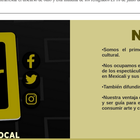
•Somos el prime
cultural.
Cristina Rivera Garza
CEART Mexicali, oferta
•Nos ocupamos en 
 a
reflexiona sobre memoria,
Campamento gratuito de
de los espectácu
monio
justicia y literatura
verano
en Mexicali y sus
•También difundim
•Nuestra ventaja 
y ser guía para 
consumir arte y c