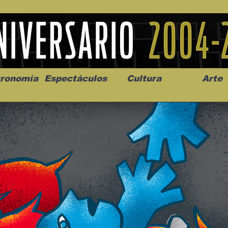
ronomía
Espectáculos
Cultura
Arte
os” abre la
Celebran el mes del amor
"Me llamo C
a de alto impacto
en la Casa de la Cultura
realista y 
California
Progreso con micrófono
puesta en e
abierto