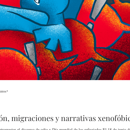
ición
Presenta Heras 'Una de
Inaugura SC la colectiva
erros*
rte
tantas'
Expresión Plástica
a'
Cachanilla 2026
n, migraciones y narrativas xenofóbi
ntrarrestar el discurso de odio y Día mundial de los refugiados El 18 de junio de