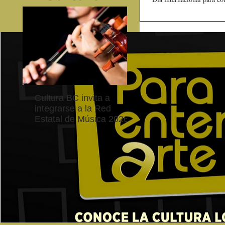
Cultura BC invita a
Gobierno de Baja
integrarse a la Red
California reconocerá
Estatal de Música 2026
guardianes del patri
cultural