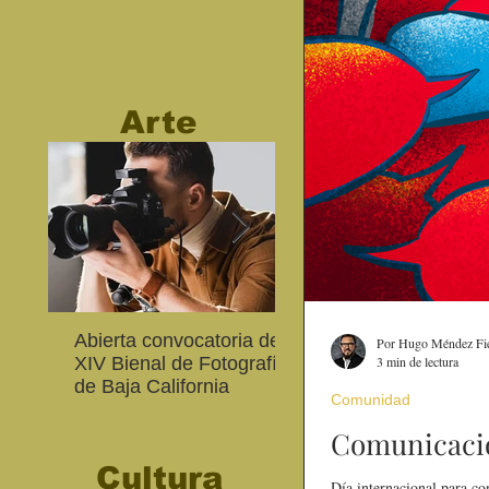
Arte
Abierta convocatoria de la
CETYS prepara la ed
Por Hugo Méndez Fi
XIV Bienal de Fotografía
2026 de la Feria de A
3 min de lectura
de Baja California
Internacional 'Sinergi
Comunidad
Comunicació
Cultura
Día internacional para co