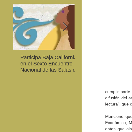
Participa Baja California
Cultura BC invita a
en el Sexto Encuentro
integrarse a la Red
Nacional de las Salas de
Estatal de Música 20
Lectura en Lenguas
Nacionales
cumplir parte
difusión del a
lectura”, que 
Mencionó que 
Económico, Mé
datos que ala