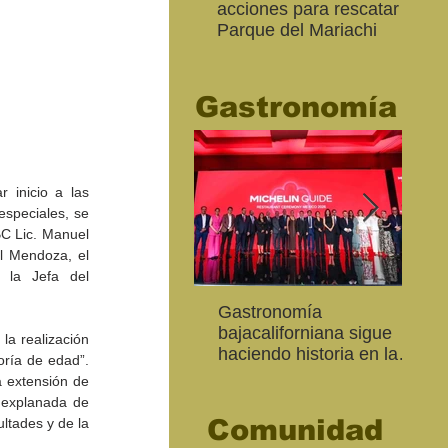
acciones para rescatar el
Ro
Parque del Mariachi
tur
“M
20
Gastronomía
 inicio a las 
speciales, se 
C Lic. Manuel 
l Mendoza, el 
 la Jefa del 
Inaugura SC la colectiva
"Función Velorio" llegará
Gastronomía
Est
Fo
Expresión Plástica
al Teatro Universitario
bajacaliforniana sigue
Sec
re
a realización 
Cachanilla 2026
como cierre del Taller de
haciendo historia en la
Mor
ce
ría de edad”. 
Formación Actoral
Guía Michelin
art
Ma
 extensión de 
 explanada de 
Comunidad
ltades y de la 