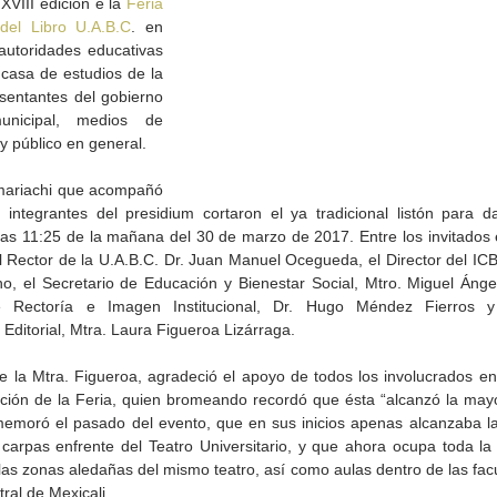
XVIII edición e la 
Feria 
 del Libro U.A.B.C
. en 
autoridades educativas 
casa de estudios de la 
sentantes del gobierno 
unicipal, medios de 
y público en general.
mariachi que acompañó 
 integrantes del presidium cortaron el ya tradicional listón para dar
las 11:25 de la mañana del 30 de marzo de 2017. Entre los invitados e
l Rector de la U.A.B.C. Dr. Juan Manuel Ocegueda, el Director del ICB
no, el Secretario de Educación y Bienestar Social, Mtro. Miguel Ánge
e Rectoría e Imagen Institucional, Dr. Hugo Méndez Fierros y
ditorial, Mtra. Laura Figueroa Lizárraga.
de la
CETYS prepara la edición
Presenta Heras 'Una de
fía
2026 de la Feria de Arte
tantas'
 la Mtra. Figueroa, agradeció el apoyo de todos los involucrados en l
Internacional 'Sinergia'
dición de la Feria, quien bromeando recordó que ésta “alcanzó la mayo
emoró el pasado del evento, que en sus inicios apenas alcanzaba la
carpas enfrente del Teatro Universitario, y que ahora ocupa toda la
 las zonas aledañas del mismo teatro, así como aulas dentro de las facu
tral de Mexicali.