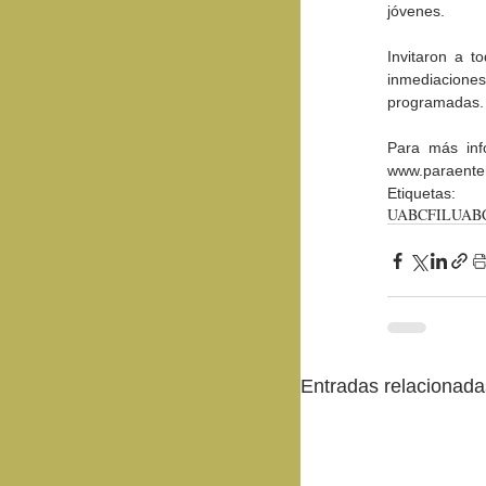
jóvenes.
Invitaron a t
inmediacione
programadas.
Para más info
www.paraente
Etiquetas:
UABC
FILUAB
Entradas relacionada