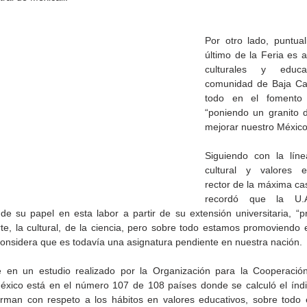
Por otro lado, puntuali
último de la Feria es a
culturales y educa
comunidad de Baja Cali
todo en el fomento a
“poniendo un granito 
mejorar nuestro México
Gobierno de Baja
Cristina Rivera Garza
California reconocerá a
reflexiona sobre memoria
Siguiendo con la líne
26
guardianes del patrimonio
justicia y literatura
cultural y valores ed
cultural
rector de la máxima cas
recordó que la U.A
 de su papel en esta labor a partir de su extensión universitaria, “p
rte, la cultural, de la ciencia, pero sobre todo estamos promoviendo e
considera que es todavía una asignatura pendiente en nuestra nación.
en un estudio realizado por la Organización para la Cooperación 
xico está en el número 107 de 108 países donde se calculó el índic
rman con respeto a los hábitos en valores educativos, sobre todo 