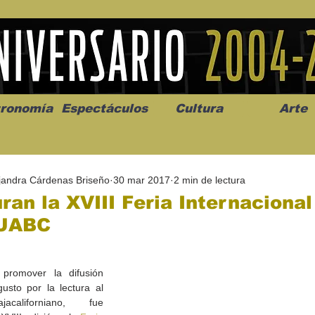
ronomía
Espectáculos
Cultura
Arte
ejandra Cárdenas Briseño
30 mar 2017
2 min de lectura
ran la XVIII Feria Internacional
 UABC
os” abre la
Celebran el mes del amor
"Me llamo C
a de alto impacto
en la Casa de la Cultura
realista y 
promover la difusión 
California
Progreso con micrófono
puesta en e
gusto por la lectura al 
abierto
acaliforniano, fue 