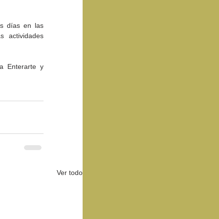
s días en las 
 actividades 
 Enterarte y 
Ver todo