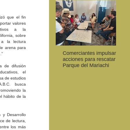
zó que el fin 
portar valores 
tivos a la 
fornia, sobre 
 la lectura 
de arena para 
Comerciantes impulsan
Ab
.”
CEART Mexicali, oferta
Convocan a niños, niñas
Con
acciones para rescatar el
al
,
Campamento gratuito de
y jóvenes a crear la
car
Parque del Mariachi
20
a de difusión 
verano
conservación de la
79 
ucativos, el 
vaquita marina y el Golfo
de 
a de estudios 
de California
.B.C. busca 
romoviendo la 
l hábito de la 
y Desarrollo 
e de lectura, 
entre los más 