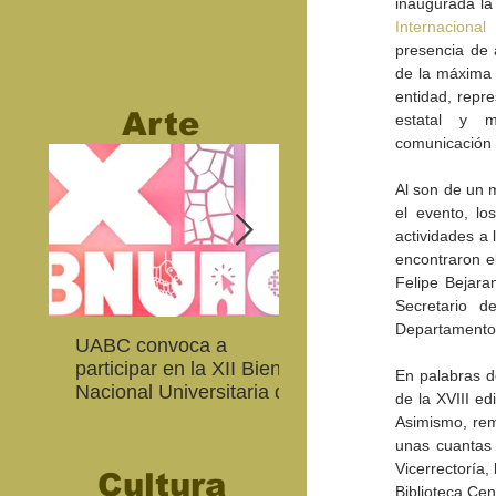
inaugurada la 
Internacional
presencia de 
de la máxima 
entidad, repre
Arte
estatal y m
comunicación 
Al son de un 
el evento, los
actividades a 
encontraron e
Felipe Bejara
Secretario d
Departamento E
UABC convoca a
Abierta convocatoria 
participar en la XII Bienal
XIV Bienal de Fotogra
En palabras de
Nacional Universitaria de
de Baja California
de la XVIII e
Arte Contemporáneo
Asimismo, rem
unas cuantas 
Vicerrectoría,
Cultura
Biblioteca Cen