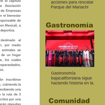
e el capítulo 
acciones para rescatar el
Ro
a Asociación 
Parque del Mariachi
tur
 de Empresas 
“M
 el bienestar 
20
esponsable de 
Gastronomía
n Mexicali, a 
 deportiva.
estinado al 
, por medio 
animales se 
 de un hogar 
e, los cuales 
arasitados, 
os.
Inaugura SC la colectiva
"Función Velorio" llegará
Gastronomía
Est
Fo
Expresión Plástica
al Teatro Universitario
bajacaliforniana sigue
Sec
re
n inscribirse 
Cachanilla 2026
como cierre del Taller de
haciendo historia en la
Mor
ce
 cubriendo la 
Formación Actoral
Guía Michelin
art
Ma
ecibiendo una 
 la ruta de 3 
Comunidad
ritos por una 
rán plaquitas 