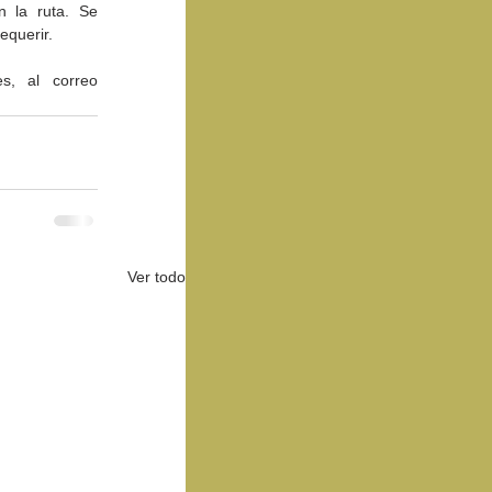
 la ruta. Se 
equerir.
, al correo 
Ver todo