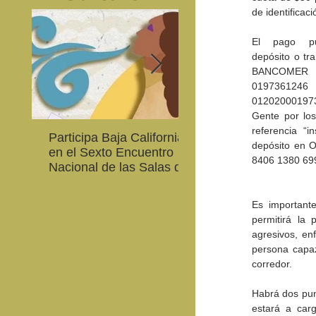
de identificac
El pago pue
depósito o tra
BANCOMER
01973612
01202000197
Gente por los
referencia “in
Participa Baja California
Cultura BC invita a
depósito en O
en el Sexto Encuentro
integrarse a la Red
8406 1380 69
Nacional de las Salas de
Estatal de Música 20
Lectura en Lenguas
Nacionales
Es important
permitirá la p
agresivos, en
persona capaz
corredor.
Habrá dos punt
estará a carg