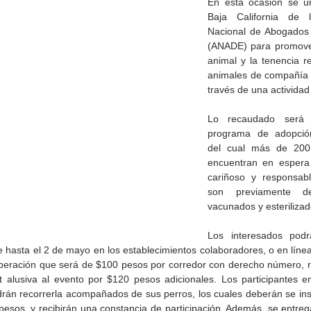
En esta ocasión se un
Baja California de l
Nacional de Abogados
(ANADE) para promover
animal y la tenencia r
animales de compañía e
través de una actividad
Lo recaudado será d
programa de adopción
del cual más de 200 
encuentran en espera
cariñoso y responsabl
son previamente desp
vacunados y esterilizad
de la
CETYS prepara la edición
Presenta Heras 'Una de
fía
2026 de la Feria de Arte
tantas'
Los interesados podrá
Internacional 'Sinergia'
hasta el 2 de mayo en los establecimientos colaboradores, o en línea,
peración que será de $100 pesos por corredor con derecho número, r
it alusiva al evento por $120 pesos adicionales. Los participantes en
drán recorrerla acompañados de sus perros, los cuales deberán se insc
esos, y recibirán una constancia de participación. Además, se entrega