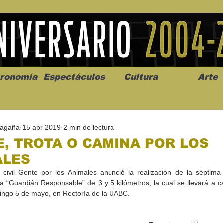
ronomía
Espectáculos
Cultura
Arte
Magaña
15 abr 2019
2 min de lectura
, TROTA O CAMINA POR LOS
ALES
 civil Gente por los Animales anunció la realización de la séptima 
os” abre la
Celebran el mes del amor
"Me llamo C
ca “Guardián Responsable” de 3 y 5 kilómetros, la cual se llevará a ca
a de alto impacto
en la Casa de la Cultura
realista y 
ingo 5 de mayo, en Rectoría de la UABC.
California
Progreso con micrófono
puesta en e
abierto