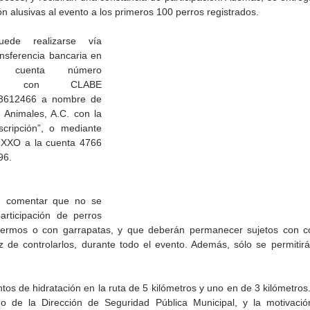
ión alusivas al evento a los primeros 100 perros registrados.
de realizarse vía 
nsferencia bancaria en 
 cuenta número 
46 con CLABE 
3612466 a nombre de 
 Animales, A.C. con la 
scripción”, o mediante 
Gobierno de Baja
Cristina Rivera Garza
XXO a la cuenta 4766 
California reconocerá a
reflexiona sobre memoria
96.
26
guardianes del patrimonio
justicia y literatura
cultural
e comentar que no se 
articipación de perros 
fermos o con garrapatas, y que deberán permanecer sujetos con co
 de controlarlos, durante todo el evento. Además, sólo se permitirá
os de hidratación en la ruta de 5 kilómetros y uno en de 3 kilómetros.
o de la Dirección de Seguridad Pública Municipal, y la motivació