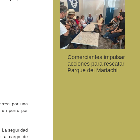
Comerciantes impulsan
Ab
CEART Mexicali, oferta
Convocan a niños, niñas
Con
acciones para rescatar el
al
,
Campamento gratuito de
y jóvenes a crear la
car
Parque del Mariachi
20
verano
conservación de la
79 
vaquita marina y el Golfo
de 
de California
rrea por una 
 un perro por 
 La seguridad 
n a cargo de 