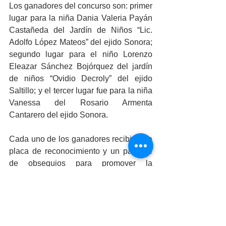
Los ganadores del concurso son: primer 
lugar para la niña Dania Valeria Payán 
Castañeda del Jardín de Niños “Lic. 
Adolfo López Mateos” del ejido Sonora; 
segundo lugar para el niño Lorenzo 
Eleazar Sánchez Bojórquez del jardín 
de niños “Ovidio Decroly” del ejido 
Saltillo; y el tercer lugar fue para la niña 
Vanessa del Rosario Armenta 
Cantarero del ejido Sonora.
Cada uno de los ganadores recibió una 
placa de reconocimiento y un paquete 
de obsequios para promover la 
expresión artística, la alimentación 
correcta y la activación física.
Entre los asistentes a la ceremonia de 
premiación estuvieron la Coordinadora 