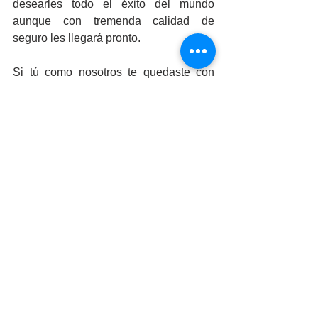
desearles todo el éxito del mundo 
aunque con tremenda calidad de 
seguro les llegará pronto.
Si tú como nosotros te quedaste con 
ganas de saber más sobre este 
increíble proyecto, te invitamos a 
segirlos en redes sociales y no olvides 
pasar a visitar su gran propuesta 
cuando te encuentres por el rumbo para 
que así puedas comprobar por tu 
cuenta por qué 
Antara pizzeria le da la 
bienvenida a la pizza de verdad
.