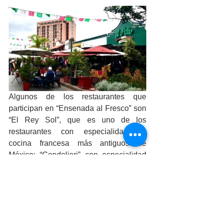
Algunos de los restaurantes que 
participan en “Ensenada al Fresco” son 
“El Rey Sol”, que es uno de los 
restaurantes con especialidad en 
cocina francesa más antiguos de 
México; “Gondolieri” con especialidad 
en cocina italiana; “La Ensenada” que 
ofrece cocina de la Baja; y “Burgers & 
Ribs” con cocina estilo americano, así 
como “Bugambilias” que ofrece Buffet, 
“Victors” con desayunos y “El Patio” que 