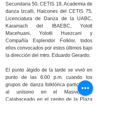
Secundaria 50, CETIS 18, Academia de 
danza Izcalli, Halcones del CETIS 75, 
Licenciatura de Danza de la UABC, 
Karamach del IBAEBC, Yolotl 
Macehuani, Yolotli Huezcani y 
Compañía Esplendor Folklor, todos 
ellos convocados por estos últimos bajo 
la dirección del mtro. Eduardo Gerardo.
El punto álgido de la tarde se vivió en 
punto de las 6:00 p.m. cuando los 
grupos de danza folklórica participaron 
al unísono en el Masivo de 
Calabaceado en el centro de la Plaza 
del Sol del parque y arrancando el 
aplauso del público presente.
Finalmente el programa preparado se 
llenó de música con rap, freestyle, rock, 