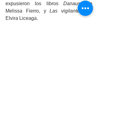
expusieron los libros 
Danaus
, de 
Melissa Fierro, y 
Las vigilantes
, de 
Elvira Liceaga.
Tijuana
En su último día de actividades, la sede 
Tijuana de la FIL UABC tuvo la 
presentación del libro 
En pos de la 
poética
, de Mario Borgarín, quien 
recopila un conjunto de ensayos 
académicos que versan en torno a la 
generación de poéticas que impactan la 
creación artística y la configuración de 
sensibilidades para entender la 
experiencia artística. Asimismo, se 
expusieron las obras 
Las larvas
, de 
Verónica Langer, y 
La alegría del padre
, 
de Didí Gutiérrez.