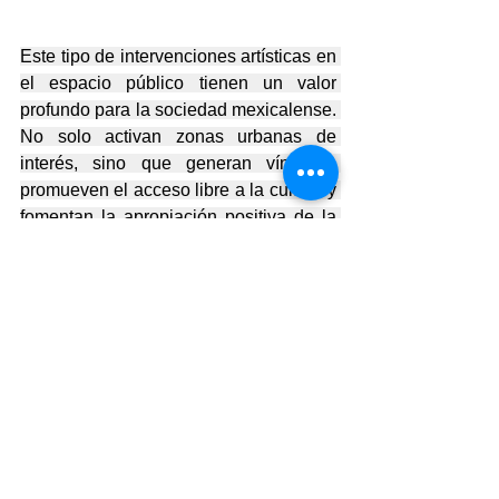
Este tipo de intervenciones artísticas en 
el espacio público tienen un valor 
profundo para la sociedad mexicalense. 
No solo activan zonas urbanas de 
interés, sino que generan vínculos, 
promueven el acceso libre a la cultura y 
fomentan la apropiación positiva de la 
ciudad. Son ejercicios de convivencia 
que recuerdan que el arte también es 
una herramienta de encuentro, escucha 
y transformación social.
Más que un evento aislado, fue una 
experiencia de colaboración entre 
disciplinas, amistades y voluntades. 
Una muestra de que Mexicali cuenta 
con una comunidad artística viva, 