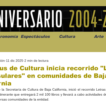
ronomía
Espectáculos
Cultura
Arte
ión
11 dic 2025
2 min de lectura
us de Cultura inicia recorrido "
sulares" en comunidades de Baj
rnia
os” abre la
Celebran el mes del amor
"Me llamo C
 la Secretaría de Cultura de Baja California, inició el recorrido Letras
a de alto impacto
en la Casa de la Cultura
realista y 
inerante que entregará 2 mil 100 libros y llevará a cabo actividades d
California
Progreso con micrófono
puesta en e
ersas comunidades de la entidad.
abierto