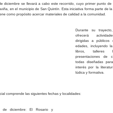
de diciembre se llevará a cabo este recorrido, cuyo primer punto de l
viña, en el municipio de San Quintín. Esta iniciativa forma parte de la o
iene como propósito acercar materiales de calidad a la comunidad.
Durante su trayecto,
ofrecerá actividade
dirigidas a públicos 
edades, incluyendo la
libros, talleres l
presentaciones de cu
todas diseñadas para 
interés por la literat
lúdica y formativa.
de la
CETYS prepara la edición
Presenta Heras 'Una de
fía
2026 de la Feria de Arte
tantas'
Internacional 'Sinergia'
oficial comprende las siguientes fechas y localidades:
 de diciembre: El Rosario y 