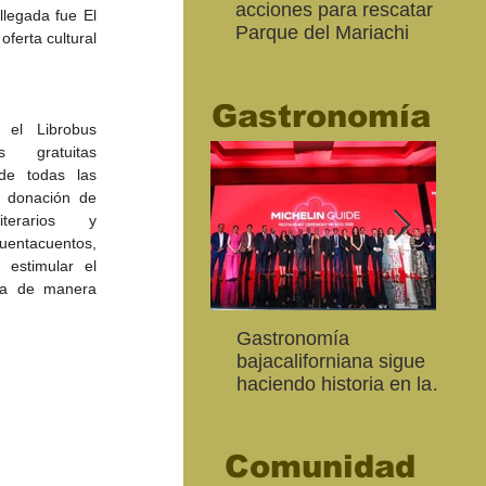
acciones para rescatar el
Ro
legada fue El 
Parque del Mariachi
tur
ferta cultural 
“M
20
Gastronomía
 el Librobus 
s gratuitas 
de todas las 
 donación de 
iterarios y 
entacuentos, 
estimular el 
ura de manera 
Inaugura SC la colectiva
"Función Velorio" llegará
Gastronomía
Est
Fo
Expresión Plástica
al Teatro Universitario
bajacaliforniana sigue
Sec
re
Cachanilla 2026
como cierre del Taller de
haciendo historia en la
Mor
ce
Formación Actoral
Guía Michelin
art
Ma
Comunidad