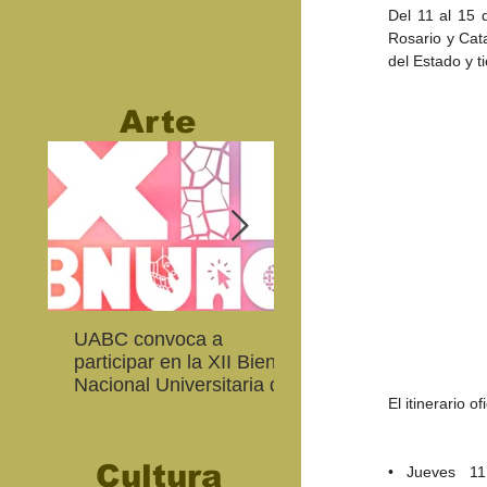
Del 11 al 15 
Rosario y Cata
del Estado y t
Arte
UABC convoca a
Abierta convocatoria 
participar en la XII Bienal
XIV Bienal de Fotogra
Nacional Universitaria de
de Baja California
El itinerario 
Arte Contemporáneo
Cultura
• Jueves 11