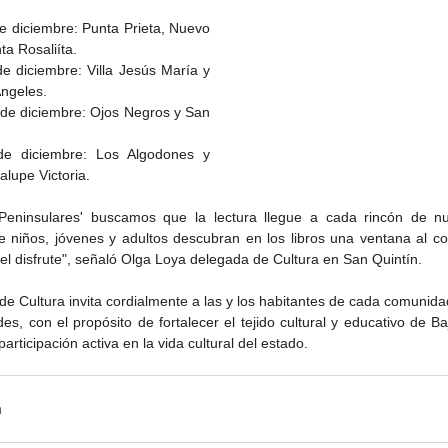
e diciembre: Punta Prieta, Nuevo 
ta Rosaliíta.
e diciembre: Villa Jesús María y 
Ángeles.
de diciembre: Ojos Negros y San 
e diciembre: Los Algodones y 
lupe Victoria.
Gobierno de Baja
Cristina Rivera Garza
California reconocerá a
reflexiona sobre memoria
Peninsulares' buscamos que la lectura llegue a cada rincón de nue
26
guardianes del patrimonio
justicia y literatura
niños, jóvenes y adultos descubran en los libros una ventana al con
cultural
el disfrute", señaló Olga Loya delegada de Cultura en San Quintín.
de Cultura invita cordialmente a las y los habitantes de cada comunida
des, con el propósito de fortalecer el tejido cultural y educativo de Baj
articipación activa en la vida cultural del estado.