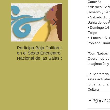
Cataviña.
• Viernes 12 d
Rosarito y San
• Sábado 13 d
Bahía de los 
• Domingo 14 
Felipe.
• Lunes 15 d
Poblado Guada
Participa Baja California
Cultura BC invita a
en el Sexto Encuentro
integrarse a la Red
"Con 'Letras 
Nacional de las Salas de
Estatal de Música 20
Queremos que 
Lectura en Lenguas
imaginación y 
Nacionales
La Secretaría 
estas activida
fomentar una p
Cultura