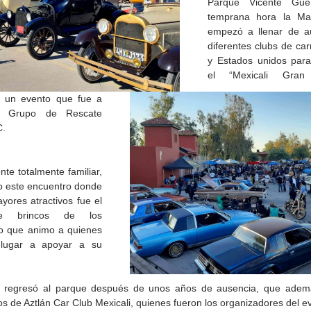
Parque Vicente Guer
temprana hora la Mac
empezó a llenar de au
diferentes clubs de car
y Estados unidos para 
el “Mexicali Gra
”, un evento que fue a 
el Grupo de Rescate 
C.
e totalmente familiar, 
o este encuentro donde 
ores atractivos fue el 
de la
e brincos de los 
CETYS prepara la edición
Presenta Heras 'Una de
fía
lo que animo a quienes 
2026 de la Feria de Arte
tantas'
 lugar a apoyar a su 
Internacional 'Sinergia'
d regresó al parque después de unos años de ausencia, que además
os de Aztlán Car Club Mexicali, quienes fueron los organizadores del e