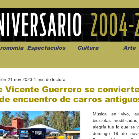
ronomía
Espectáculos
Cultura
Arte
ión
21 nov 2023
1 min de lectura
 Vicente Guerrero se conviert
de encuentro de carros antiguo
os” abre la
Celebran el mes del amor
"Me llamo C
Música en vivo, auto
a de alto impacto
en la Casa de la Cultura
realista y 
bicicletas modificadas
California
Progreso con micrófono
puesta en e
alegría fue lo que se v
abierto
domingo 19 de novi