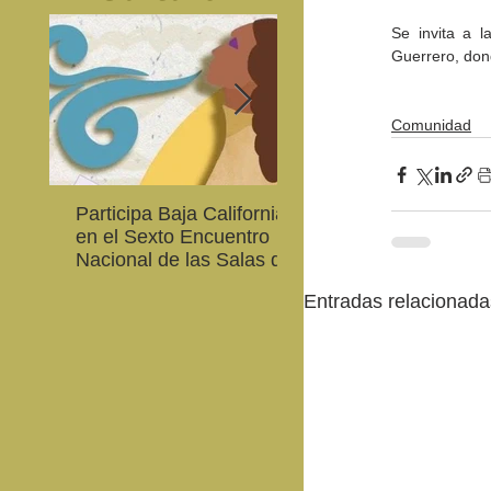
Se invita a l
Guerrero, dond
Comunidad
Participa Baja California
Cultura BC invita a
en el Sexto Encuentro
integrarse a la Red
Nacional de las Salas de
Estatal de Música 20
Lectura en Lenguas
Entradas relacionada
Nacionales