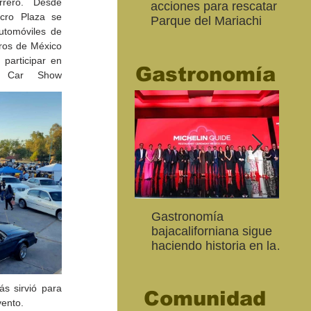
rero. Desde 
acciones para rescatar el
Ro
ro Plaza se 
Parque del Mariachi
tur
tomóviles de 
“M
ros de México 
20
participar en 
Gastronomía
n Car Show 
Inaugura SC la colectiva
"Función Velorio" llegará
Gastronomía
Est
Fo
Expresión Plástica
al Teatro Universitario
bajacaliforniana sigue
Sec
re
Cachanilla 2026
como cierre del Taller de
haciendo historia en la
Mor
ce
Formación Actoral
Guía Michelin
art
Ma
 sirvió para 
Comunidad
vento.