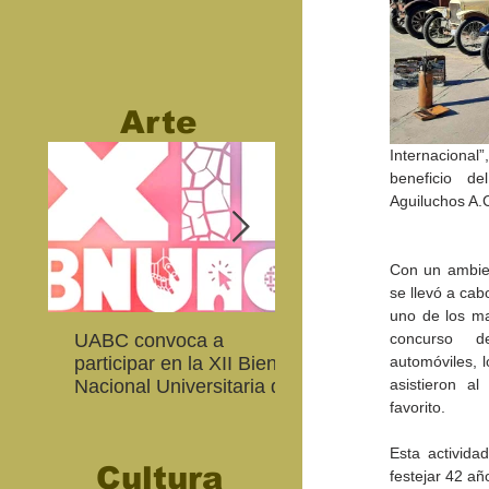
Arte
Internacional
beneficio d
Aguiluchos A.
Con un ambient
se llevó a cab
uno de los may
UABC convoca a
Abierta convocatoria 
concurso d
participar en la XII Bienal
XIV Bienal de Fotogra
automóviles, 
Nacional Universitaria de
de Baja California
asistieron al
Arte Contemporáneo
favorito.
Esta activida
Cultura
festejar 42 añ