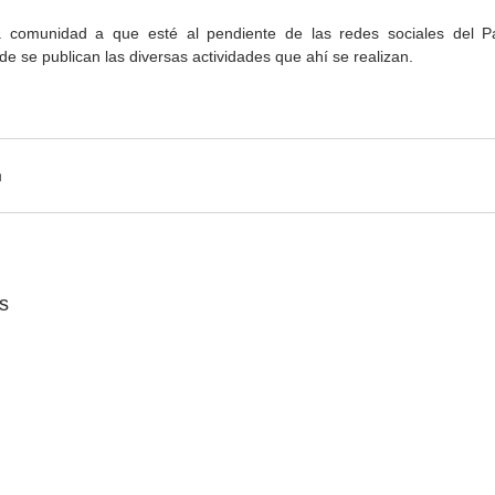
a comunidad a que esté al pendiente de las redes sociales del Pa
e se publican las diversas actividades que ahí se realizan.
Gobierno de Baja
Cristina Rivera Garza
California reconocerá a
reflexiona sobre memoria
26
guardianes del patrimonio
justicia y literatura
cultural
s