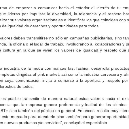
ma de empezar a comunicar hacia el exterior el interés de tu emp
ue lideras por impulsar la diversidad, la tolerancia y el respeto hac
izar sus valores organizacionales e identificar los que coinciden con 
s de igualdad de derechos y oportunidades para todos. 
alores deben transmitirse no sólo en campañas publicitarias, sino tam
enda, la oficina o el lugar de trabajo, involucrando a  colaboradores y 
 cultura en la que se viven los valores de igualdad y respeto que
Gobierno de Baja
Cristina Rivera Garza
California reconocerá a
reflexiona sobre memoria
26
guardianes del patrimonio
justicia y literatura
la industria de la moda con marcas fast fashion desarrolla productos 
cultural
mpletas dirigidas al pink market, así como la industria cervecera y ali
n cuya comunicación invita a sumarse a la apertura y respeto por 
derechos de todos. 
es posible transmitir de manera natural estos valores hacia el exter
ncia que la empresa genere preferencia y lealtad de los clientes; 
T+ sino también del público en general. Entonces, resulta muy intere
 a este mercado para atenderlo sino también para generar oportunidad
en nuevos productos y/o servicios”, concluyó el especialista.