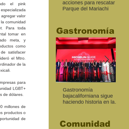
acciones para rescatar el
Ro
ndo el pink 
Parque del Mariachi
tur
specializada 
“M
 agregar valor 
20
 la comunidad 
. Para toda 
Gastronomía
tal tomar en 
ado meta, y 
roductos como 
de satisfacer 
deró el Mtro. 
dinador de la 
cali.  
mpresas para 
munidad LGBT+ 
Inaugura SC la colectiva
"Función Velorio" llegará
Gastronomía
Est
Fo
s de dólares.
Expresión Plástica
al Teatro Universitario
bajacaliforniana sigue
Sec
re
Cachanilla 2026
como cierre del Taller de
haciendo historia en la
Mor
ce
 millones de 
Formación Actoral
Guía Michelin
art
Ma
us productos o 
portunidad de 
Comunidad