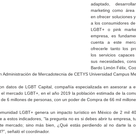
adaptado, desarrolla
marketing como área e
en ofrecer soluciones y
a los consumidores de
LGBT+ o pink market
empresa, es fundamen
cuenta a este merc
ofrecerle tanto los p
los servicios capaces 
sus necesidades, consi
Bardo Limón Félix, Coor
en Administración de Mercadotecnia de CETYS Universidad Campus Mexi
on datos de LGBT Capital, compañía especializada en asesorar a e
n el mercado LGBT+, en el año 2019 la población estimada de la co
de la
CETYS prepara la edición
Presenta Heras 'Una de
 de 6 millones de personas, con un poder de Compra de 66 mil millone
fía
2026 de la Feria de Arte
tantas'
Internacional 'Sinergia'
munidad LGBT+ genera un impacto turístico en México de 2 mil 400
e a estos indicadores, “la pregunta no es si debes abrir tu empresa, t
ste mercado; sino más bien, ¿Qué estás perdiendo al no darte la o
él?”, señaló el coordinador.