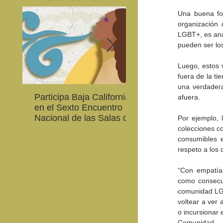
Una buena for
organización q
LGBT+, es anal
pueden ser lo
Luego, estos v
fuera de la ti
una verdadera
Participa Baja California
Cultura BC invita a
afuera. 
en el Sexto Encuentro
integrarse a la Red
Nacional de las Salas de
Estatal de Música 20
Por ejemplo, 
Lectura en Lenguas
colecciones co
Nacionales
consumibles e
respeto a los 
“Con empatía 
como consecue
comunidad LGB
voltear a ver
o incursionar 
Comunidad