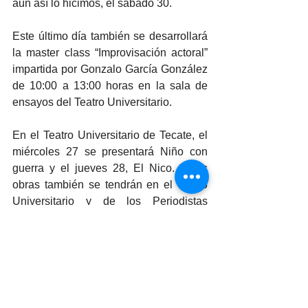
aún así lo hicimos, el sábado 30.
Este último día también se desarrollará 
la master class “Improvisación actoral” 
impartida por Gonzalo García González 
de 10:00 a 13:00 horas en la sala de 
ensayos del Teatro Universitario.
En el Teatro Universitario de Tecate, el 
miércoles 27 se presentará Niño con 
guerra y el jueves 28, El Nico. Estas 
obras también se tendrán en el Teatro 
Universitario y de los Periodistas 
“Benito Juárez” en Ensenada: Niño con 
guerra”, el jueves 28 y El Nico, el 
miércoles 27.
Para todas las obras se recomienda 
consultar la sugerencia de clasificación 