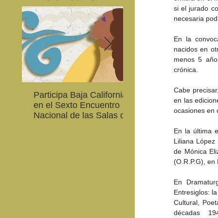
si el jurado c
necesaria pod
En la convoca
nacidos en ot
menos 5 años
crónica.
Cabe precisar
Participa Baja California
Cultura BC invita a
en las edicio
en el Sexto Encuentro
integrarse a la Red
ocasiones en c
Nacional de las Salas de
Estatal de Música 20
Lectura en Lenguas
En la última 
Nacionales
Liliana López
de Mónica Eli
(O.R.P.G), en
En Dramaturg
Entresiglos: 
Cultural, Poe