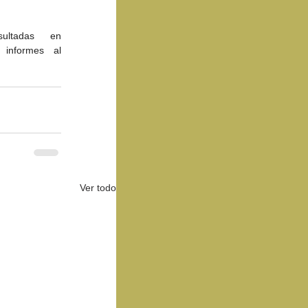
Las bases de las convocatorias PEL 2024 pueden ser consultadas en 
informes al 
Ver todo