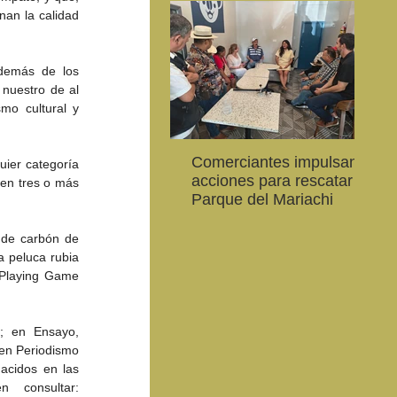
an la calidad 
además de los 
nuestro de al 
o cultural y 
Comerciantes impulsan
Ab
ier categoría 
CEART Mexicali, oferta
Convocan a niños, niñas
Con
acciones para rescatar el
al
en tres o más 
,
Campamento gratuito de
y jóvenes a crear la
car
Parque del Mariachi
20
verano
conservación de la
79 
vaquita marina y el Golfo
de 
 de carbón de 
de California
 peluca rubia 
Playing Game 
; en Ensayo, 
en Periodismo 
acidos en las 
décadas 1940-1950 de Enrique Mendoza Hernández. Aquí se pueden consultar: 