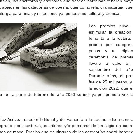
sión, las escritoras y escritores que deseen participar, tendrán mayo
trabajos en las categorías de poesía, cuento, novela, dramaturgia, cue
turgia para niñas y niños, ensayo, periodismo cultural y crónica.
Los premios cuyo p
estimular la creación l
fomento a la lectura,
premio por categorí
pesos y un diplo
ceremonia de premia
llevará a cabo en
septiembre del año
Durante años, el prem
fue de 25 mil pesos, y 
la edición 2022, que e
de la
CETYS prepara la edición
Presenta Heras 'Una de
emás, a partir de febrero del año 2023 se incluye por primera vez la
fía
2026 de la Feria de Arte
tantas'
Internacional 'Sinergia'
ez Acévez, director Editorial y de Fomento a la Lectura, dio a conocer
tegrado por escritoras, escritores y/o personas de prestigio en cada 
 mes de mayo. Precisó que en ninguna de las categorías podrá haber e