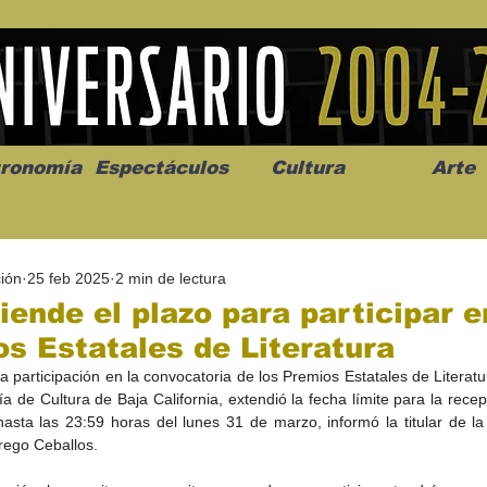
ronomía
Espectáculos
Cultura
Arte
ión
25 feb 2025
2 min de lectura
iende el plazo para participar e
s Estatales de Literatura
la participación en la convocatoria de los Premios Estatales de Literat
os” abre la
Celebran el mes del amor
"Me llamo C
ía de Cultura de Baja California, extendió la fecha límite para la recep
a de alto impacto
en la Casa de la Cultura
realista y 
hasta las 23:59 horas del lunes 31 de marzo, informó la titular de la
California
Progreso con micrófono
puesta en e
rego Ceballos.
abierto