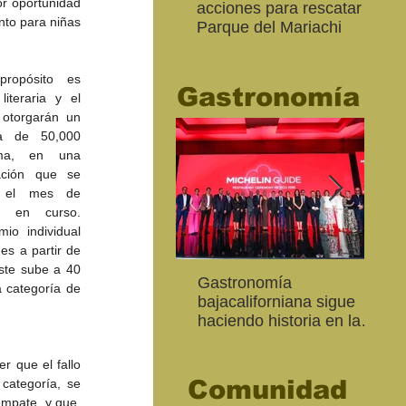
r oportunidad 
acciones para rescatar el
Ro
nto para niñas 
Parque del Mariachi
tur
“M
20
ropósito es 
Gastronomía
iteraria y el 
 otorgarán un 
a de 50,000 
ma, en una 
ción que se 
 el mes de 
 en curso. 
io individual 
es a partir de 
ste sube a 40 
Inaugura SC la colectiva
"Función Velorio" llegará
Gastronomía
Est
Fo
 categoría de 
Expresión Plástica
al Teatro Universitario
bajacaliforniana sigue
Sec
re
Cachanilla 2026
como cierre del Taller de
haciendo historia en la
Mor
ce
Formación Actoral
Guía Michelin
art
Ma
 que el fallo 
Comunidad
categoría, se 
mpate, y que, 