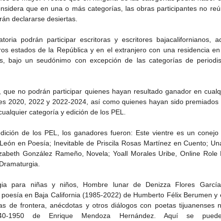
onsidera que en una o más categorías, las obras participantes no reún
rán declararse desiertas.
toria podrán participar escritoras y escritores bajacalifornianos, 
ros estados de la República y en el extranjero con una residencia en 
, bajo un seudónimo con excepción de las categorías de periodism
, que no podrán participar quienes hayan resultado ganador en cualqu
Gobierno de Baja
Cristina Rivera Garza
nes 2020, 2022 y 2022-2024, así como quienes hayan sido premiados 
California reconocerá a
reflexiona sobre memoria
ualquier categoría y edición de los PEL.
26
guardianes del patrimonio
justicia y literatura
cultural
edición de los PEL, los ganadores fueron: Este vientre es un conejo
 León en Poesía; Inevitable de Priscila Rosas Martínez en Cuento; Una
zabeth González Rameño, Novela; Yoall Morales Uribe, Online Role 
 Dramaturgia.
ia para niñas y niños, Hombre lunar de Denizza Flores García
la poesía en Baja California (1985-2022) de Humberto Félix Berumen y 
tas de frontera, anécdotas y otros diálogos con poetas tijuanenses n