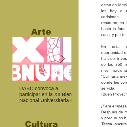
están en Mexic
los hay a m
carísimos
restaurantes 
hasta la fondi
Arte
casa, y por to
En esta oc
oportunidad de
ha sido 5 vec
de los 250 me
nivel nacion
“Culinaria mex
donde les com
UABC convoca a
Abierta convocatoria 
servida.
participar en la XII Bienal
XIV Bienal de Fotogra
¡Buen Provec
Nacional Universitaria de
de Baja California
Arte Contemporáneo
¡Para empezar
Después de mu
Cultura
Testal
 -sucurs