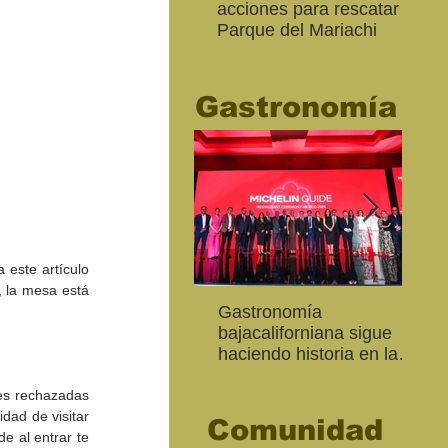
acciones para rescatar el
Ro
Parque del Mariachi
tur
“M
20
Gastronomía
este artículo 
, la mesa está 
Inaugura SC la colectiva
"Función Velorio" llegará
Gastronomía
Est
Fo
Expresión Plástica
al Teatro Universitario
bajacaliforniana sigue
Sec
re
Cachanilla 2026
como cierre del Taller de
haciendo historia en la
Mor
ce
Formación Actoral
Guía Michelin
art
Ma
s rechazadas 
y porque no hay tiempo que no llegue ni plazo que no se cumpla, tuvimos la oportunidad de visitar 
Comunidad
 al entrar te 