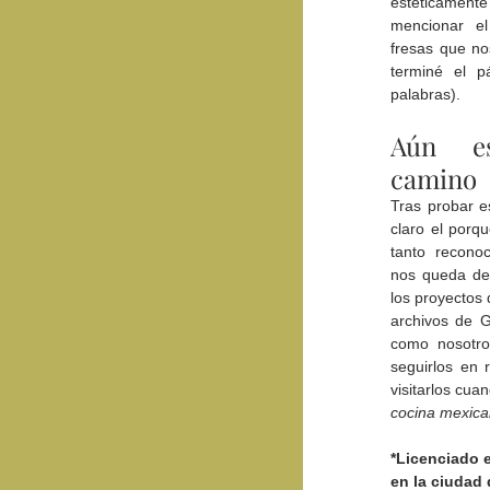
estéticamente 
mencionar el
fresas que no
terminé el p
palabras).
Aún es
camino
Tras probar e
claro el porq
tanto reconoc
nos queda des
los proyectos 
archivos de G
como nosotro
seguirlos en 
visitarlos cua
cocina mexica
*Licenciado 
en la ciudad 