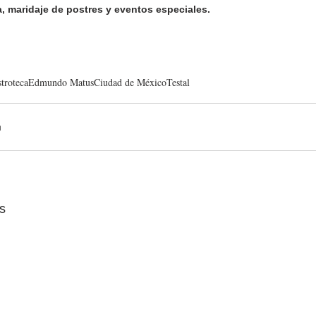
, maridaje de postres y eventos especiales.
troteca
Edmundo Matus
Ciudad de México
Testal
s