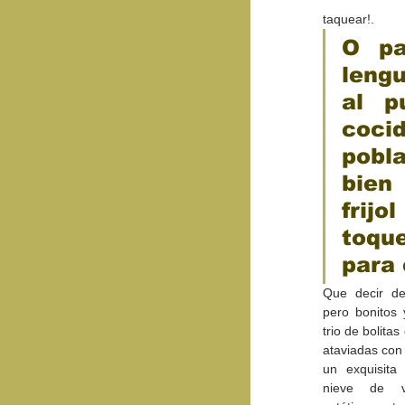
taquear!. 
O pa
lengu
al p
cocid
pobl
bien
frijo
toqu
para 
Que decir de 
pero bonitos 
trio de bolita
ataviadas con 
un exquisita 
nieve de va