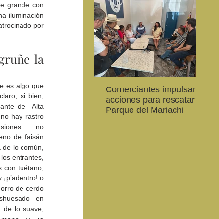
e grande con 
a iluminación 
trocinado por 
gruñe la 
El respeto al ingrediente es algo que 
Comerciantes impulsan
Ab
CEART Mexicali, oferta
Convocan a niños, niñas
Con
laro, si bien, 
acciones para rescatar el
al
,
Campamento gratuito de
y jóvenes a crear la
car
ante de  Alta 
Parque del Mariachi
20
verano
conservación de la
79 
no hay rastro 
vaquita marina y el Golfo
de 
siones, no 
de California
eno de faisán 
a de lo común, 
los entrantes, 
 con tuétano, 
 y ¡p’adentro! o 
morro de cerdo 
shuesado en 
de lo suave, 