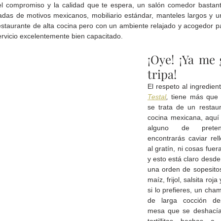
l compromiso y la calidad que te espera, un salón comedor bastant
adas de motivos mexicanos, mobiliario estándar, manteles largos y un
estaurante de alta cocina pero con un ambiente relajado y acogedor pa
ervicio excelentemente bien capacitado.
¡Oye! ¡Ya me 
tripa!
Gobierno de Baja
Cristina Rivera Garza
Testal
, 
tiene más que c
California reconocerá a
reflexiona sobre memoria
se trata de un restaur
26
guardianes del patrimonio
justicia y literatura
cocina mexicana, aquí 
cultural
alguno de preten
encontrarás caviar rell
al gratín, ni cosas fuer
y esto está claro desde 
una orden de sopesitos
maíz, frijol, salsita roja
si lo prefieres, un cha
de larga cocción de
mesa que se deshacía 