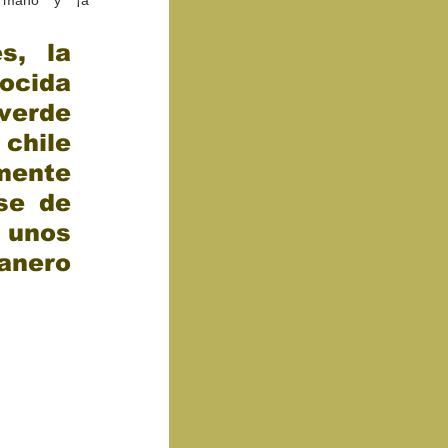
a mano y ¡a 
, la 
ocida 
erde 
chile 
ente 
se de 
 unos 
nero 