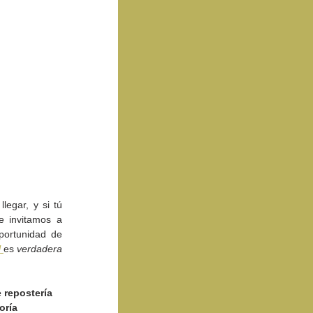
egar, y si tú 
 invitamos a 
portunidad de 
l
es 
verdadera 
 repostería 
oría 