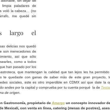
adorable, sin dejar de 
 limpia paladares de 
s voló la cabeza… (no 
árrafo, me quedé sin 
 largo el 
sas delicias nos quedó 
ue son merecedores de 
imiento, así que sólo 
earles, como a todos 
que han pasado por los 
astroteca, que mantengan la calidad que tan lejos les ha permitido ll
s te quedaste con ganas de saber más de este gran proyecto, te
redes sociales, este es otro imperdible en CDMX así que date la o
ndo andes por la capital y comprueba por tu cuenta porqué  la de 
Testa
na de origen.
en Gastronomía, propietario de 
Amargo
 un concepto innovador de
de Mexicali, con venta en línea, catering (mesas de postres), ases