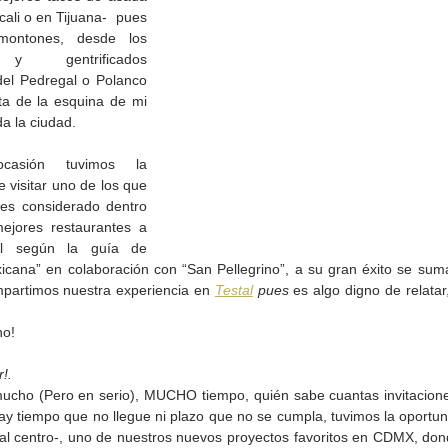
ali o en Tijuana-  pues 
ontones, desde los 
 y gentrificados 
del Pedregal o Polanco 
ta de la esquina de mi 
da la ciudad.
asión tuvimos la 
 visitar uno de los que 
es considerado dentro 
jores restaurantes a 
al según la guía de 
icana” en colaboración con “San Pellegrino”, a su gran éxito se suma 
partimos nuestra experiencia en 
Testal
 pues 
es algo digno de relatar
de la
CETYS prepara la edición
Presenta Heras 'Una de
fía
2026 de la Feria de Arte
tantas'
ho!
Internacional 'Sinergia'
!.
cho (Pero en serio), MUCHO tiempo, quién sabe cuantas invitacione
al centro-, uno de nuestros nuevos proyectos favoritos en CDMX, donde