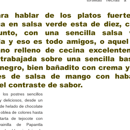
tortillitas hechas 
ra hablar de los platos fuertes
a en salsa verde esta de diez, c
unto, con una sencilla salsa v
a y eso es todo amigos, o aquel 
ano relleno de cecina excelentem
 trabajada sobre una sencilla ba
l negro, bien bañadito con crema y
es de salsa de mango con haba
el contraste de sabor. 
los postres sencillos 
y deliciosos, desde un 
s de helado de chocolate 
oblea de colores hasta 
tarta de tejocote con 
inilla de Papantla 