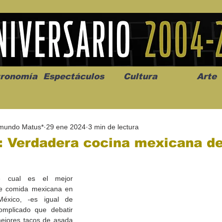
ronomía
Espectáculos
Cultura
Arte
mundo Matus*
29 ene 2024
3 min de lectura
: Verdadera cocina mexicana d
os” abre la
Celebran el mes del amor
"Me llamo C
e cual es el mejor 
a de alto impacto
en la Casa de la Cultura
realista y 
e comida mexicana en 
California
Progreso con micrófono
puesta en e
éxico, -es igual de 
abierto
omplicado que debatir 
mejores tacos de asada 