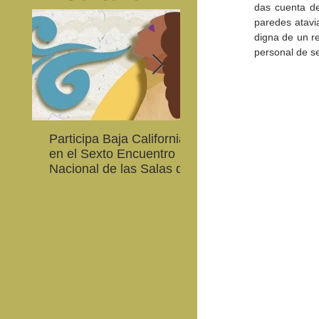
das cuenta de
paredes atavi
digna de un r
personal de s
Participa Baja California
Cultura BC invita a
en el Sexto Encuentro
integrarse a la Red
Nacional de las Salas de
Estatal de Música 20
Lectura en Lenguas
Nacionales