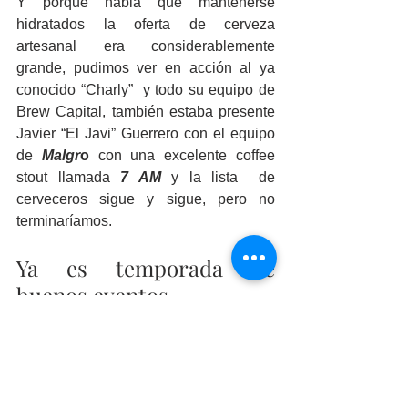
Y porque habia que mantenerse 
hidratados la oferta de cerveza 
artesanal era considerablemente 
grande, pudimos ver en acción al ya 
conocido “Charly”  y todo su equipo de 
Brew Capital, también estaba presente 
Javier “El Javi” Guerrero con el equipo 
de 
Malgr
o
 con una excelente coffee 
stout llamada 
7 AM
 y la lista  de 
cerveceros sigue y sigue, pero no 
terminaríamos.
Ya es temporada de 
buenos eventos
Ya huele a pan de muerto, chocolate 
caliente y buenos eventos 
gastronómicos para nuestra ciudad y el 
TSM Beer & Food fest
 solo es el inicio 
y como sabemos que esta es apenas la 