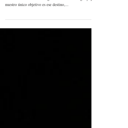
'Ningún lugar a donde ir'
Texto e imágenes de Kenia Alfaro Estamos
acostumbrados a buscar lugares a los cuales llegar y que
nuestro único objetivo es ese destino,...