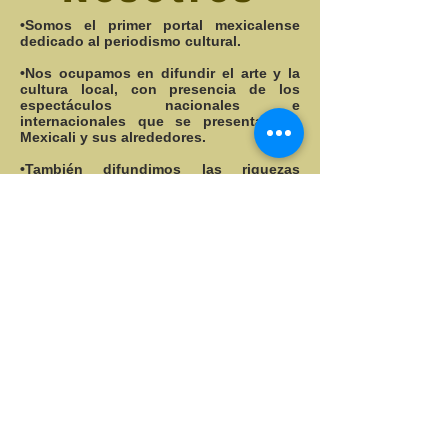
Nosotros
•Somos el primer portal mexicalense
dedicado al periodismo cultural.
•Nos ocupamos en difundir el arte y la
cultura local, con presencia de los
espectáculos nacionales e
internacionales que se presentan en
Mexicali y sus alrededores.
•También difundimos las riquezas
turísticas de nuestro estado.
•Nuestra ventaja competitiva es ser
plataforma para el artista local, y ser
guía para el cachanilla ávido de emplear
su tiempo libre en consumir arte y
cultura.