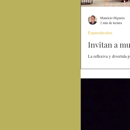
Mauricio Higuera
2 min de lectura
Espectáculos
La reflexiva y divertida 