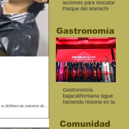
acciones para rescatar el
Ro
Parque del Mariachi
tur
“M
20
Gastronomía
Inaugura SC la colectiva
"Función Velorio" llegará
Gastronomía
Est
Fo
Expresión Plástica
al Teatro Universitario
bajacaliforniana sigue
Sec
re
Cachanilla 2026
como cierre del Taller de
haciendo historia en la
Mor
ce
 se delibera un concurso de...
Formación Actoral
Guía Michelin
art
Ma
Comunidad