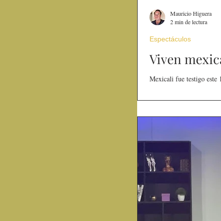
Mauricio Higuera
2 min de lectura
Espectáculos
Viven mexica
Mexicali fue testigo este