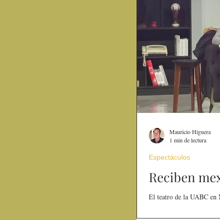
Mauricio Higuera
1 min de lectura
Espectáculos
Reciben mexi
El teatro de la UABC en Me