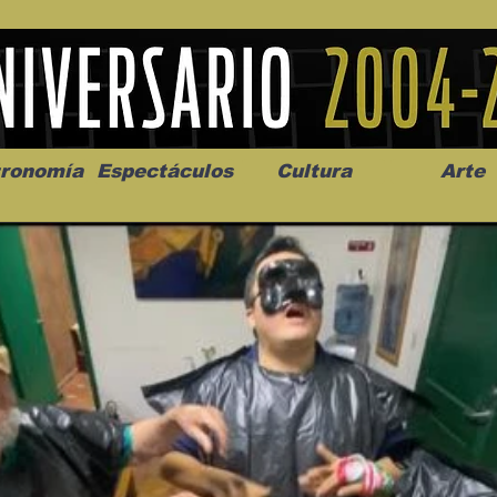
ronomía
Espectáculos
Cultura
Arte
os” abre la
Celebran el mes del amor
"Me llamo C
a de alto impacto
en la Casa de la Cultura
realista y 
California
Progreso con micrófono
puesta en e
abierto