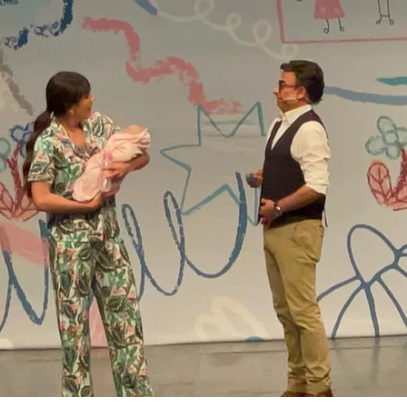
Gobierno de Baja
Cristina Rivera Garza
California reconocerá a
reflexiona sobre memoria
26
guardianes del patrimonio
justicia y literatura
cultural