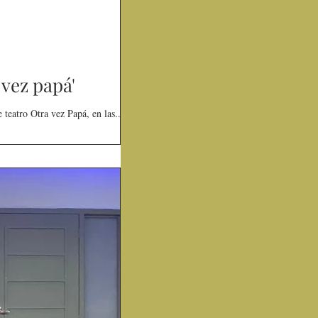
vez papá'
teatro Otra vez Papá, en las...