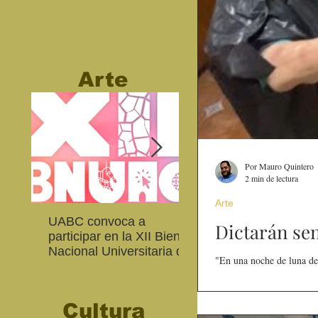
Arte
Por Mauro Quintero
2 min de lectura
Arte
UABC convoca a
Abierta convocatoria 
Dictarán sen
participar en la XII Bienal
XIV Bienal de Fotogra
Nacional Universitaria de
de Baja California
"En una noche de luna de 
Arte Contemporáneo
Cultura