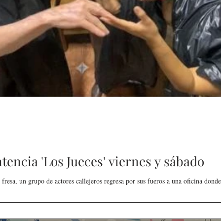
de la
CETYS prepara la edición
Presenta Heras 'Una de
tencia 'Los Jueces' viernes y sábado
fía
2026 de la Feria de Arte
tantas'
Internacional 'Sinergia'
fresa, un grupo de actores callejeros regresa por sus fueros a una oficina donde