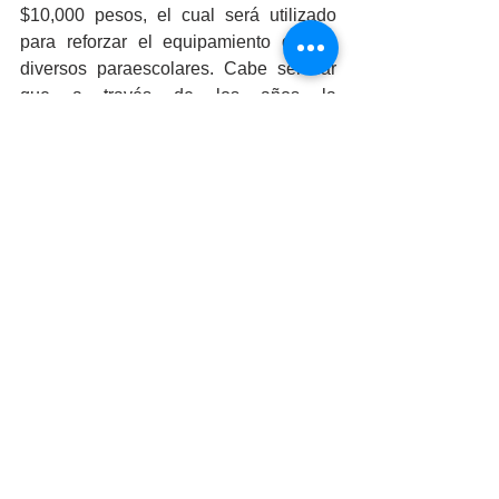
$10,000 pesos, el cual será utilizado 
para reforzar el equipamiento de los 
diversos paraescolares. Cabe señalar 
que a través de los años la 
participación del Colegio de Bachilleres 
en este desfile se ha vuelto una 
tradición, participando en esta ocasión 
más de 300 alumnos en grupos y 
equipos bandas de guerra, escoltas, 
atletismo, teatro, oratoria, cuento, 
animación deportiva, danza, ajedrez, 
softbol, volibol, basquetbol, béisbol, 
fútbol, escuadrón deportivo juvenil.
Durante la ceremonia se otorgaron 
reconocimientos a cada uno de los 
docentes que participaaron, así como a 
los estudiantes, quienes fue eron 
representados por el grupo 103.