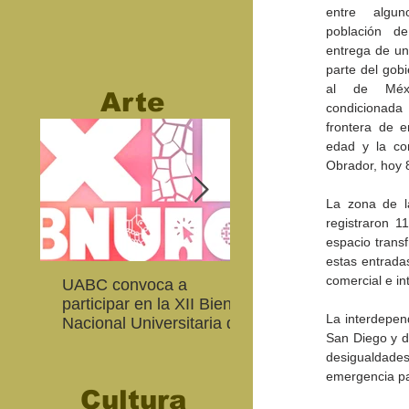
entre algun
población de
entrega de un
parte del gobi
al de Méxic
Arte
condicionada 
frontera de e
edad y la com
Obrador, hoy 8
La zona de la
registraron 1
espacio trans
estas entradas
comercial e in
UABC convoca a
Abierta convocatoria 
participar en la XII Bienal
XIV Bienal de Fotogra
La interdepen
Nacional Universitaria de
de Baja California
San Diego y de
Arte Contemporáneo
desigualdades
emergencia pa
Cultura