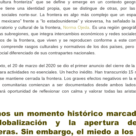
ultura fronteriza” que se define y emerge en un contexto geográf
que tiene una identidad propia, que se distingue de otras, por las 
 sociales norte-sur. La frontera es algo más complejo que un espa
 mexicano” frente a “lo estadounidense” y viceversa, ha señalado la 
torio y cultural de la frontera, 
Norma Ojeda
. Es una región geográf
as subregiones, que integra intercambios económicos y redes sociales
s de la frontera, que viven y se reproducen conforme a este comp
al comprende rasgos culturales y normativos de los dos países, pero
ocial diferenciado de sus contrapartes nacionales.
Gobierno de Baja
Cristina Rivera Garza
California reconocerá a
reflexiona sobre memoria
to, el 20 de marzo del 2020 se dio el primer anuncio del cierre de la 
26
guardianes del patrimonio
justicia y literatura
ra actividades no esenciales. Un hecho inédito. Han transcurrido 15 
cultural
 se mantiene cerrada la frontera. Los graves efectos negativos en la 
es comunitarias comienzan a ser documentados desde ambos lados 
rá oportunidad de reflexionar con calma y valorar todas las aristas
mos un momento histórico marcado
lobalización y la apertura de
eras. Sin embargo, el miedo a los 