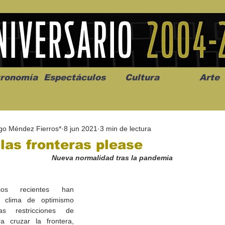
ronomía
Espectáculos
Cultura
Arte
go Méndez Fierros*
8 jun 2021
3 min de lectura
las fronteras please
Nueva normalidad tras la pandemia
os” abre la
Celebran el mes del amor
"Me llamo C
os recientes han 
a de alto impacto
en la Casa de la Cultura
realista y 
 clima de optimismo 
California
Progreso con micrófono
puesta en e
s restricciones de 
abierto
a cruzar la frontera, 