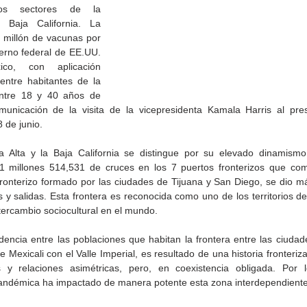
os sectores de la 
 Baja California. La 
 millón de vacunas por 
erno federal de EE.UU. 
o, con aplicación 
entre habitantes de la 
ntre 18 y 40 años de 
unicación de la visita de la vicepresidenta Kamala Harris al pres
 de junio.
 Alta y la Baja California se distingue por su elevado dinamismo
11 millones 514,531 de cruces en los 7 puertos fronterizos que com
fronterizo formado por las ciudades de Tijuana y San Diego, se dio m
 y salidas. Esta frontera es reconocida como uno de los territorios de
tercambio sociocultural en el mundo.
de la
CETYS prepara la edición
Presenta Heras 'Una de
fía
2026 de la Feria de Arte
tantas'
dencia entre las poblaciones que habitan la frontera entre las ciudad
Internacional 'Sinergia'
 Mexicali con el Valle Imperial, es resultado de una historia fronteri
 y relaciones asimétricas, pero, en coexistencia obligada. Por lo
ndémica ha impactado de manera potente esta zona interdependiente