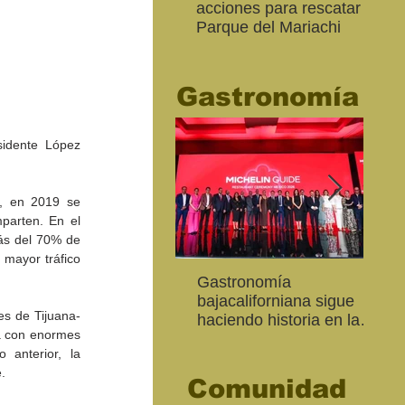
acciones para rescatar el
Ro
Parque del Mariachi
tur
“M
20
Gastronomía
idente López 
, en 2019 se 
parten. En el 
ás del 70% de 
 mayor tráfico 
Inaugura SC la colectiva
"Función Velorio" llegará
Gastronomía
Est
Fo
Expresión Plástica
al Teatro Universitario
bajacaliforniana sigue
Sec
re
es de Tijuana-
Cachanilla 2026
como cierre del Taller de
haciendo historia en la
Mor
ce
za con enormes 
Formación Actoral
Guía Michelin
art
Ma
 anterior, la 
. 
Comunidad