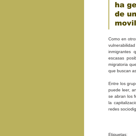
ha ge
de un
movil
Como en otros
vulnerabilida
inmigrantes 
escasas posib
migratoria qu
que buscan as
Entre los grup
puede leer, an
se abran los f
la capitalizac
redes sociodig
Etiquetas: