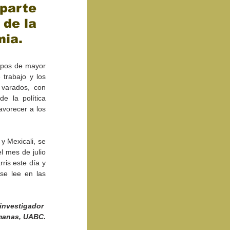
parte 
de la 
ia. 
upos de mayor 
trabajo y los 
varados, con 
 la política 
vorecer a los 
 Mexicali, se 
l mes de julio 
ris este día y 
se lee en las 
-investigador 
umanas, UABC.