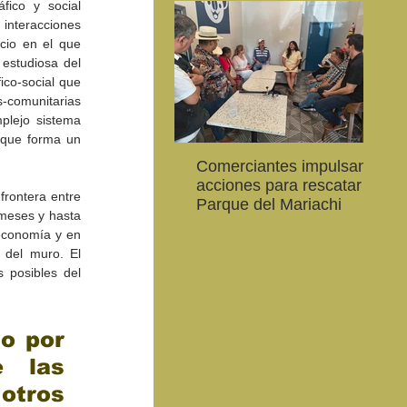
ico y social 
interacciones 
cio en el que 
estudiosa del 
ico-social que 
-comunitarias 
lejo sistema 
 que forma un 
Comerciantes impulsan
Ab
CEART Mexicali, oferta
Convocan a niños, niñas
Con
acciones para rescatar el
al
,
Campamento gratuito de
y jóvenes a crear la
car
frontera entre 
Parque del Mariachi
20
verano
conservación de la
79 
meses y hasta 
vaquita marina y el Golfo
de 
economía y en 
de California
del muro. El 
 posibles del 
 por 
 las 
otros 