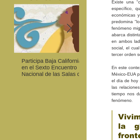
Existe una “c
específico, 
económicas y
predomina “lo
fenómeno migra
abarca distint
en ambos lado
social, el cu
tercer orden s
Participa Baja California
Cultura BC invita a
en el Sexto Encuentro
integrarse a la Red
En este contex
Nacional de las Salas de
Estatal de Música 20
México-EUA pa
Lectura en Lenguas
el día de hoy
Nacionales
las relacion
tiempo nos da
fenómeno.
Vivi
la g
front