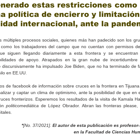
nerado estas restricciones como 
a política de encierro y limitación 
idad internacional, ante la pandem
 múltiples procesos sociales, quienes más han padecido son los gr
d como los trabajadores del campo que no cuentan con permisos de 
que siguen llegando diariamente a esta frontera y se encuentran 
ilidades de apoyo. Atrapados en la gran nube de incertidumbre de
e discursivamente ha impulsado Joe Biden, que no ha terminado de fa
ilo en EE.UU.
os de facebook de información sobre cruces en la frontera en Tijuana y
alizar y captar un clima de optimismo, ante la posibilidad de que en e
ruces fronterizos. Esperemos los resultados de la visita de Kamala Har
ión 
politicomediática
 de López Obrador. Abran las fronteras please, 
itales.
*
[No. 37/2021]. 
El autor de esta publicación es profesor
en la Facultad de Ciencias H