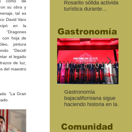
sí como de 
Rosarito sólida actividad
Ed
on su obra y 
turística durante
“Me
enaje, tal es 
“Memorial Day Weekend
Ca
ico David Varo 
2026"
icipó en la 
Gastronomía
“Dragones 
a con hoja de 
leo, pintura 
ndo. “Decidí 
ntar el legado 
razos de luz, 
s del maestro 
Inaugura SC la colectiva
"Función Velorio" llegará
Gastronomía
Est
Fo
ada: “La Gran 
Expresión Plástica
al Teatro Universitario
bajacaliforniana sigue
Sec
re
tado.
Cachanilla 2026
como cierre del Taller de
haciendo historia en la
Mor
ce
Formación Actoral
Guía Michelin
art
Ma
Comunidad