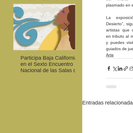
plasmado en e
La exposici
Desierto”, sig
artistas que 
en tributo al
y puedes visit
guiados de ju
Arte
Participa Baja California
Cultura BC invita a
en el Sexto Encuentro
integrarse a la Red
Nacional de las Salas de
Estatal de Música 20
Lectura en Lenguas
Nacionales
Entradas relacionada