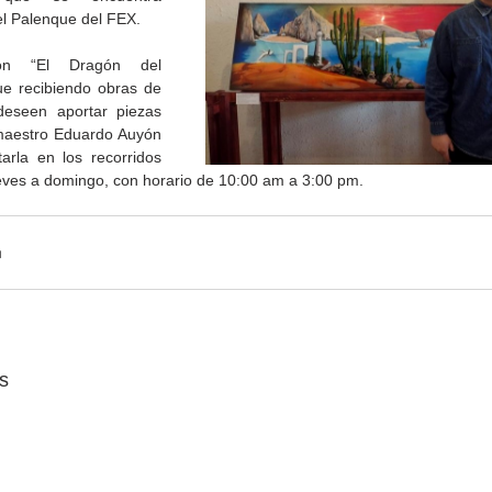
l Palenque del FEX.
ón “El Dragón del 
ue recibiendo obras de 
deseen aportar piezas 
 maestro Eduardo Auyón 
arla en los recorridos 
eves a domingo, con horario de 10:00 am a 3:00 pm.
Gobierno de Baja
Cristina Rivera Garza
California reconocerá a
reflexiona sobre memoria
26
guardianes del patrimonio
justicia y literatura
cultural
s