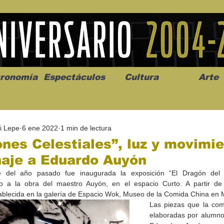
ronomía
Espectáculos
Cultura
Arte
i Lepe
6 ene 2022
1 min de lectura
nes Celestiales”, luz y movimi
aje a Eduardo Auyón
 del año pasado fue inaugurada la exposición “El Dragón del D
os” abre la
Celebran el mes del amor
"Me llamo C
to a la obra del maestro Auyón, en el espacio Curto. A partir de
a de alto impacto
en la Casa de la Cultura
realista y 
ablecida en la galería de Espacio Wok, Museo de la Comida China en M
California
Progreso con micrófono
puesta en e
Las piezas que la com
abierto
elaboradas por alumno