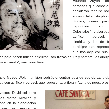
Eduardo Auyón, a
personas que conocier
decidieron rendirle hom
el caso del artista plást
Gudiño, quien part
exposición con 
Celestiales”, elaborad
acrílico,  aerosol, ó
sintética y luz de fo
participar para represe
que nos dejó con sus t
s pero tienen mucha dificultad, son trazos de luz y sombra, los dibujo
movimiento”, mencionó Varo.
de la
CETYS prepara la edición
Presenta Heras 'Una de
pacio Museo Wok,  también podrás encontrar otra de sus obras, titul
fía
2026 de la Feria de Arte
tantas'
da con acrílico y aerosol, que representa la flora y fauna de nuestro es
Internacional 'Sinergia'
yectos, David colaboró 
stas Marco Miranda y 
da en la elaboración 
que se encuentra 