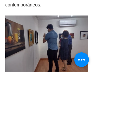
contemporáneos. 
Pablo ha expuesto tanto en Mexicali 
como en la bienal de Atanasio Monroy, 
Guadalajara; LEGO, Carmen Durazo Art 
Center, Caléxico; Homenaje a Varrona, 
Galeria de la ciudad IMAC, Tijuana. 
“Mis obras representan el tema pictórico 
y combinan los aspectos de la vida 